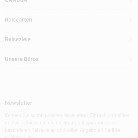
Über CANUSA
Reisearten
Kontakt
Wohnmobilreisen
Erfahrungen mit CANUSA
Reiseziele
Autoreisen
Jobs & Karriere
Kanada
Skireisen
Unsere Büros
Insidertipps
USA
Strandurlaub
Kataloge
Hamburg
Hawaii
Inselhopping
Reiseservice
Hannover
Alaska & Yukon
Städtereisen
Presse
Berlin
Newsletter
Hotels & Unterkünfte
FAQ
Köln
Kreuzfahrten
Kennen Sie schon unseren Newsletter? Einfach anmelden
Barrierefreiheitserklärung
Frankfurt
und wir schicken Ihnen regelmäßig Inspirationen zu
Busreisen
besonderen Reisezielen und tollen Angeboten für Ihre
Stuttgart
nächste Reise.