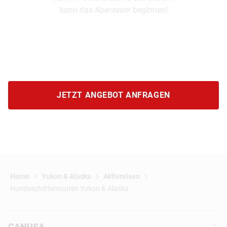
kann das Abenteuer beginnen!
JETZT ANGEBOT ANFRAGEN
Home
Yukon & Alaska
Aktivreisen
Hundeschlittentouren Yukon & Alaska
CANUSA