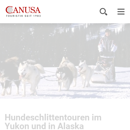
Reiseziele
Reisearten
Inspiration
Service
KUNDENPORTAL
Hundeschlittentouren im
Yukon und in Alaska