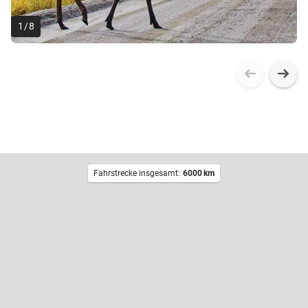
1
/
8
Fahrstrecke insgesamt:
6000
km