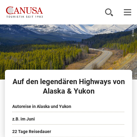
© tibu
Reiseziele
Reisearten
Inspiration
Auf den legendären Highways von
Service
Alaska & Yukon
Autoreise in Alaska und Yukon
KUNDENPORTAL
z.B. im Juni
22 Tage Reisedauer