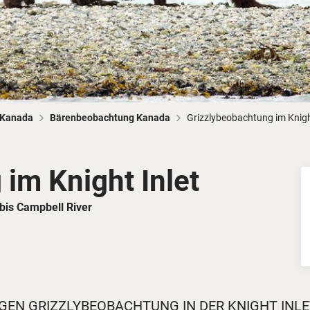
Busreisen
Routen­vorschläge
Reisebüro-Service
© ShaneMyersPhoto
© Swissmediavision/ ...
© Chris Frey
Skireisen
CANUSA-Magazin
Über uns
 Kanada
Bärenbeobachtung Kanada
Grizzlybeobachtung im Knigh
im Knight Inlet
Hawaii
Alas
/bis Campbell River
IGEN GRIZZLYBEOBACHTUNG IN DER KNIGHT INL