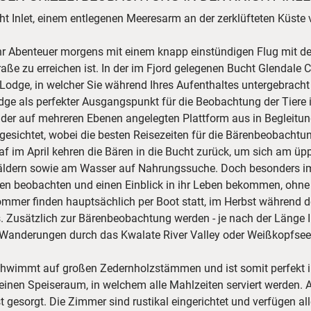
 Inlet, einem entlegenen Meeresarm an der zerklüfteten Küste 
hr Abenteuer morgens mit einem knapp einstündigen Flug mit de
raße zu erreichen ist. In der im Fjord gelegenen Bucht Glendale 
et Lodge, in welcher Sie während Ihres Aufenthaltes untergebrach
ge als perfekter Ausgangspunkt für die Beobachtung der Tiere i
der auf mehreren Ebenen angelegten Plattform aus in Begleitu
 gesichtet, wobei die besten Reisezeiten für die Bärenbeobachtu
af im April kehren die Bären in die Bucht zurück, um sich am ü
dern sowie am Wasser auf Nahrungssuche. Doch besonders im 
n beobachten und einen Einblick in ihr Leben bekommen, ohne je
er finden hauptsächlich per Boot statt, im Herbst während 
s. Zusätzlich zur Bärenbeobachtung werden - je nach der Länge I
, Wanderungen durch das Kwalate River Valley oder Weißkopfse
hwimmt auf großen Zedernholzstämmen und ist somit perfekt in 
inen Speiseraum, in welchem alle Mahlzeiten serviert werden.
gesorgt. Die Zimmer sind rustikal eingerichtet und verfügen al