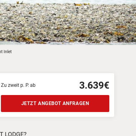
Weitere Reisearten
Insidertipps
News
© Shutterstock
© Shutterstock-06pho...
Weitere Leistungen
Häufig gestellte Fragen
t Inlet
ka & Yukon
3.639€
Zu zweit p. P. ab
JETZT ANGEBOT ANFRAGEN
ET LODGE?