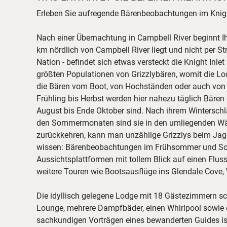
Erleben Sie aufregende Bärenbeobachtungen im Knight
Nach einer Übernachtung in Campbell River beginnt I
km nördlich von Campbell River liegt und nicht per St
Nation - befindet sich etwas versteckt die Knight Inl
größten Populationen von Grizzlybären, womit die Lod
die Bären vom Boot, von Hochständen oder auch von 
Frühling bis Herbst werden hier nahezu täglich Bären
August bis Ende Oktober sind. Nach ihrem Winterschl
den Sommermonaten sind sie in den umliegenden Wäl
zurückkehren, kann man unzählige Grizzlys beim Jage
wissen: Bärenbeobachtungen im Frühsommer und Somm
Aussichtsplattformen mit tollem Blick auf einen Flus
weitere Touren wie Bootsausflüge ins Glendale Cove
Die idyllisch gelegene Lodge mit 18 Gästezimmern sc
Lounge, mehrere Dampfbäder, einen Whirlpool sowie e
sachkundigen Vorträgen eines bewanderten Guides ist 