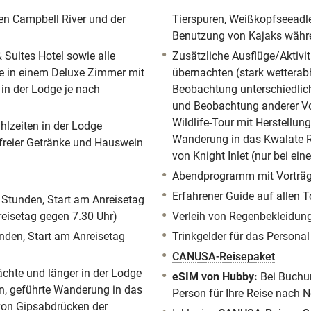
en Campbell River und der
Tierspuren, Weißkopfseeadle
Benutzung von Kajaks währe
 Suites Hotel sowie alle
Zusätzliche Ausflüge/Aktivit
ge in einem Deluxe Zimmer mit
übernachten (stark wetterab
in der Lodge je nach
Beobachtung unterschiedlic
und Beobachtung anderer Vo
Wildlife-Tour mit Herstellun
hlzeiten in der Lodge
Wanderung in das Kwalate Ri
olfreier Getränke und Hauswein
von Knight Inlet (nur bei ei
Abendprogramm mit Vorträg
Erfahrener Guide auf allen 
Stunden, Start am Anreisetag
reisetag gegen 7.30 Uhr)
Verleih von Regenbekleidung 
nden, Start am Anreisetag
Trinkgelder für das Personal
CANUSA-Reisepaket
ächte und länger in der Lodge
eSIM von Hubby:
Bei Buchu
n, geführte Wanderung in das
Person für Ihre Reise nach 
 von Gipsabdrücken der