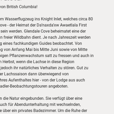
von British Columbia!
m Wasserflugzeug ins Knight Inlet, welches circa 80
Cove - der Heimat der Da’naxda’xw Awaetlala First
t sein werden. Glendale Cove beheimatet eine der
n freier Wildbahn dient. Je nach Jahreszeit werden
ng eines fachkundigen Guides beobachtet. Von
ng von Anfang Mai bis Mitte Juni sowie von Mitte
ppigen Pflanzenwachstum satt zu fressen und auch in
Herbst, wenn die Lachse in diese Region
doch ihr natürliches Verhalten zu stören. Gut zu
der Lachssaison dann überwiegend von
hres Aufenthaltes hier - von der Lodge aus auch
eadler-Beobachtungstouren angeboten.
die Natur eingebunden. Sie verfügt über eine
 Auch für Abendunterhaltung mit wechselnden,
le über ein privates Badezimmer. Um die Ruhe der