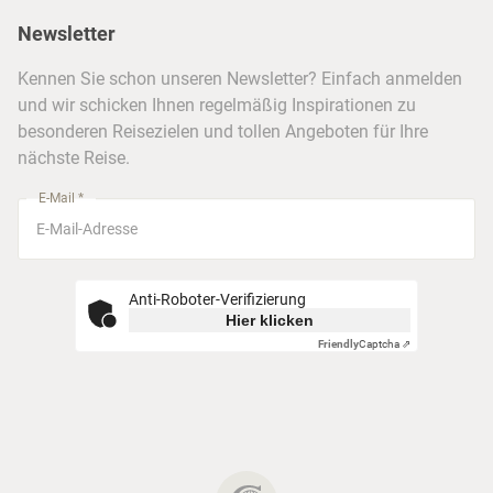
Presse
Berlin
Newsletter
Hotels & Unterkünfte
FAQ
Köln
Kreuzfahrten
Kennen Sie schon unseren Newsletter? Einfach anmelden
Barrierefreiheitserklärung
Frankfurt
und wir schicken Ihnen regelmäßig Inspirationen zu
Busreisen
besonderen Reisezielen und tollen Angeboten für Ihre
Stuttgart
nächste Reise.
München
E-Mail *
Anti-Roboter-Verifizierung
Hier klicken
Friendly
Captcha ⇗