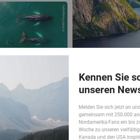
© SOAR Photography
Kennen Sie s
unseren News
Melden Sie sich jetzt an und
gemeinsam mit 250.000 an
Nordamerika-Fans ein bis z
Woche zu unseren vielfältig
Kanada und den USA inspiri