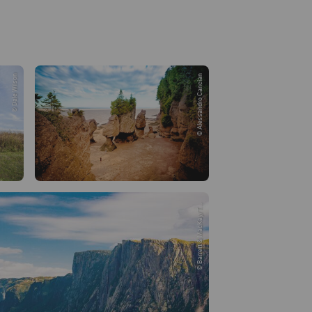
© Dale Wilson
© Alessandro Cancian
© Barrett & MacKay/T...