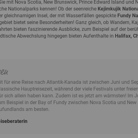
Sie mit Nova Scotia, New Brunswick, Prince Edward Island und 
che Nationalparks kennen! Ob der seenreiche
Kejimkujik Nation
r gleichnamigen Insel, der mit Wasserfällen gespickte
Fundy Na
ebiet bietet seine Besonderheiten! Ganz gleich, ob Wandern, Ka
ofahrten bieten faszinierende Ausblicke, zum Beispiel auf der 
ädtische Abwechslung hingegen bieten Aufenthalte in
Halifax,
Ch
sen
eit für eine Reise nach Atlantik-Kanada ist zwischen Juni und 
lassische Hauptreisezeit, während der viele Festivals unter frei
r sich allein haben kann. Zudem ist es jetzt am wärmsten! Im J
m Beispiel in der Bay of Fundy zwischen Nova Scotia und New B
ufundlands am besten.
iseberaterin