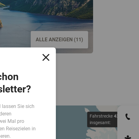
ALLE ANZEIGEN (11)
chon
letter?
 lassen Sie sich
deren
Fahrstrecke
4300
km
wei Mal pro
insgesamt:
en Reisezielen in
eren.