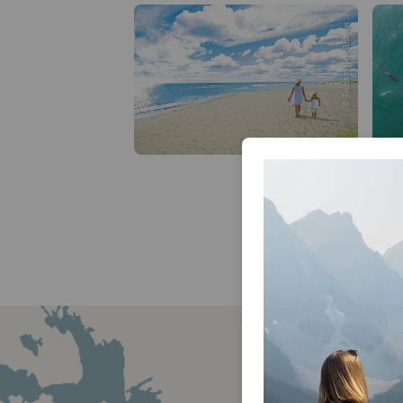
© Tourism New Brunsw...