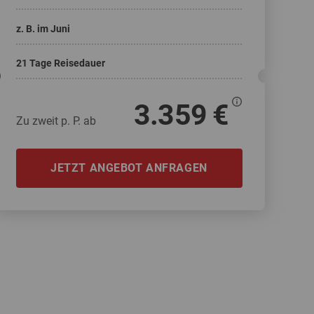
Weitere Reisearten
Insidertipps
News
z. B. im Juni
© Shutterstock
21 Tage Reisedauer
© Shutterstock-06pho...
Weitere Leistungen
Häufig gestellte Fragen
3.359 €
Zu zweit p. P. ab
JETZT ANGEBOT ANFRAGEN
ka & Yukon