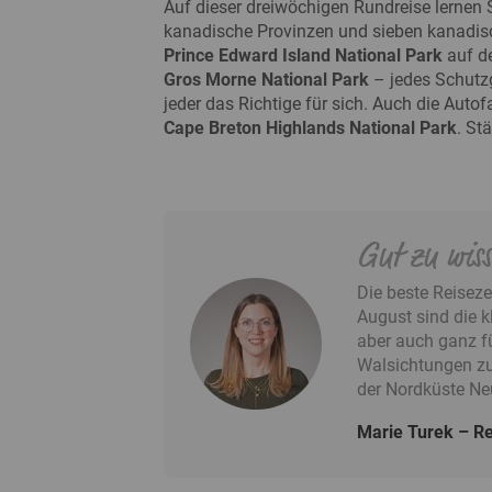
Auf dieser dreiwöchigen Rundreise lernen 
kanadische Provinzen und sieben kanadis
Prince Edward Island National Park
auf de
Gros Morne National Park
– jedes Schutzg
jeder das Richtige für sich. Auch die Aut
Cape Breton Highlands National Park
. St
Gut zu wis
Die beste Reisez
August sind die k
aber auch ganz fü
Walsichtungen zu
der Nordküste Ne
Marie Turek
Re