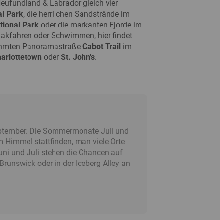
Neufundland & Labrador gleich vier
al Park
, die herrlichen Sandstrände im
tional Park
oder die markanten Fjorde im
jakfahren oder Schwimmen, hier findet
berühmten Panoramastraße
Cabot Trail
im
arlottetown
oder
St. John's
.
September. Die Sommermonate Juli und
em Himmel stattfinden, man viele Orte
uni und Juli stehen die Chancen auf
runswick oder in der Iceberg Alley an