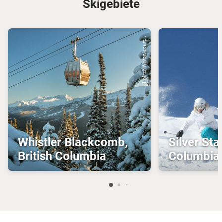
Skigebiete
© Mitch Winton/coast...
Whistler Blackcomb,
Silver Star
British Columbia
Columbia