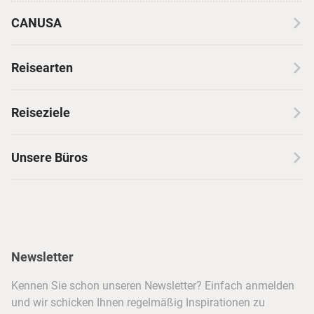
CANUSA
Über CANUSA
Reisearten
Kontakt
Wohnmobilreisen
Erfahrungen mit CANUSA
Reiseziele
Autoreisen
Jobs & Karriere
Kanada
Skireisen
Unsere Büros
Insidertipps
USA
Strandurlaub
Kataloge
Hamburg
Hawaii
Inselhopping
Reiseservice
Hannover
Alaska & Yukon
Städtereisen
Presse
Berlin
Newsletter
Hotels & Unterkünfte
FAQ
Köln
Kreuzfahrten
Kennen Sie schon unseren Newsletter? Einfach anmelden
Barrierefreiheitserklärung
Frankfurt
und wir schicken Ihnen regelmäßig Inspirationen zu
Busreisen