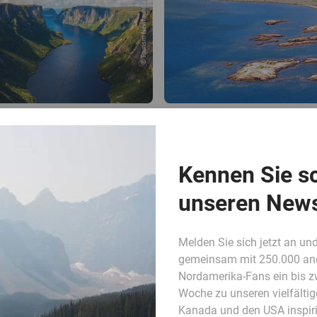
© Tourism Newfoundla...
Kennen Sie s
unseren News
Melden Sie sich jetzt an und
gemeinsam mit 250.000 an
Nordamerika-Fans ein bis z
Woche zu unseren vielfältig
Kanada und den USA inspiri