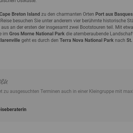
dischen Ostküste.
Cape Breton Island
zu den charmanten Orten
Port aux Basques
Reise besuchen Sie unter anderem vier berühmte historische Stä
aus an der ersten der insgesamt zwei Bootstouren teil. Mit et
e im
Gros Morne National Park
die atemberaubende Landschaft
larenville
geht es durch den
Terra Nova National Park
nach
St.
sen
det zu ausgesuchten Terminen auch in einer Kleingruppe mit max
iseberaterin