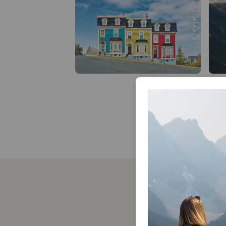
© Barrett and MacKay