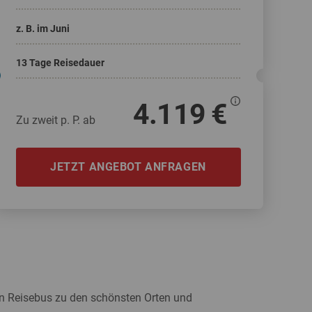
Weitere Reisearten
Insidertipps
News
z. B. im Juni
© Shutterstock
13 Tage Reisedauer
© Shutterstock-06pho...
Weitere Leistungen
Häufig gestellte Fragen
4.119 €
Zu zweit p. P. ab
JETZT ANGEBOT ANFRAGEN
ka & Yukon
ten Reisebus zu den schönsten Orten und