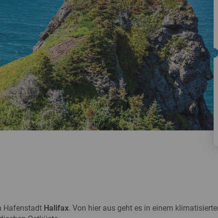
Busreisen
Routen­vorschläge
Reisebüro-Service
© ShaneMyersPhoto
© Swissmediavision/ ...
© Chris Frey
Skireisen
CANUSA-Magazin
Über uns
Hawaii
Alas
en Hafenstadt
Halifax
. Von hier aus geht es in einem klimatisier