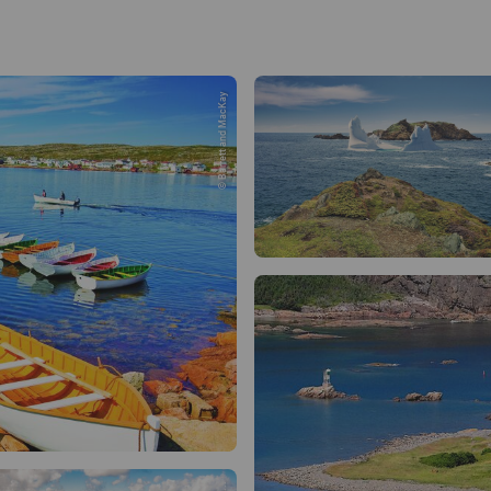
© Barrett and MacKay