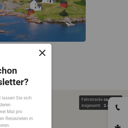
chon
letter?
 lassen Sie sich
Fahrstrecke
ca.
km
deren
insgesamt:
2.450
wei Mal pro
en Reisezielen in
eren.