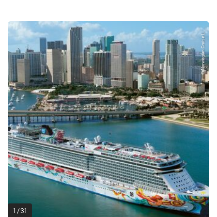
© Norwegian Cruise L...
1
/
31