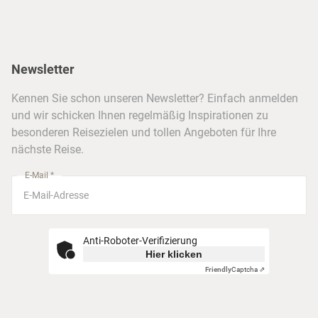
Hawaii
Inselhopping
Reiseservice
Hannover
Alaska & Yukon
Städtereisen
Presse
Berlin
Newsletter
Hotels & Unterkünfte
FAQ
Köln
Kreuzfahrten
Kennen Sie schon unseren Newsletter? Einfach anmelden
Barrierefreiheitserklärung
Frankfurt
und wir schicken Ihnen regelmäßig Inspirationen zu
Busreisen
besonderen Reisezielen und tollen Angeboten für Ihre
Stuttgart
nächste Reise.
München
E-Mail *
Anti-Roboter-Verifizierung
Hier klicken
Friendly
Captcha ⇗