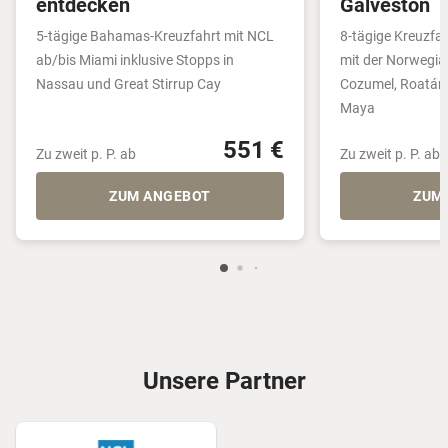
entdecken
Galveston
5-tägige Bahamas-Kreuzfahrt mit NCL
8-tägige Kreuzfa
ab/bis Miami inklusive Stopps in
mit der Norwegia
Nassau und Great Stirrup Cay
Cozumel, Roatán 
Maya
551 €
Zu zweit p. P. ab
Zu zweit p. P. ab
ZUM ANGEBOT
ZUM
Unsere Partner