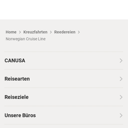
Home
Kreuzfahrten
Reedereien
Norwegian Cruise Line
CANUSA
Über CANUSA
Reisearten
Kontakt
Wohnmobilreisen
Erfahrungen mit CANUSA
Reiseziele
Autoreisen
Jobs & Karriere
Kanada
Skireisen
Unsere Büros
Insidertipps
USA
Strandurlaub
Kataloge
Hamburg