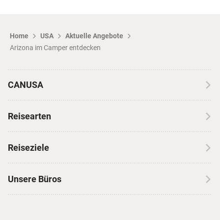
Home
USA
Aktuelle Angebote
Arizona im Camper entdecken
CANUSA
Über CANUSA
Reisearten
Kontakt
Wohnmobilreisen
Erfahrungen mit CANUSA
Reiseziele
Autoreisen
Jobs & Karriere
Kanada
Skireisen
Unsere Büros
Insidertipps
USA
Strandurlaub
Kataloge
Hamburg
Hawaii
Inselhopping
Reiseservice
Hannover