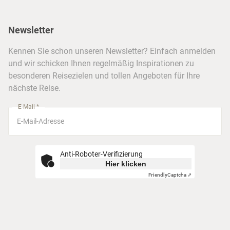
Alaska & Yukon
Städtereisen
Presse
Berlin
Newsletter
Hotels & Unterkünfte
FAQ
Köln
Kreuzfahrten
Kennen Sie schon unseren Newsletter? Einfach anmelden
Barrierefreiheitserklärung
Frankfurt
und wir schicken Ihnen regelmäßig Inspirationen zu
Busreisen
besonderen Reisezielen und tollen Angeboten für Ihre
Stuttgart
nächste Reise.
München
E-Mail *
Anti-Roboter-Verifizierung
Hier klicken
Friendly
Captcha ⇗