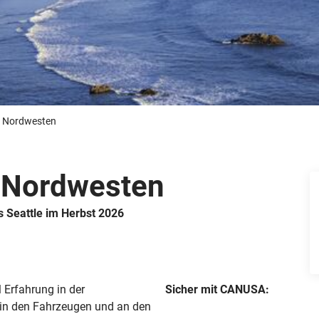
Busreisen
Routen­vorschläge
Reisebüro-Service
© ShaneMyersPhoto
© Swissmediavision/ ...
© Chris Frey
Skireisen
CANUSA-Magazin
Über uns
m Nordwesten
m Nordwesten
Hawaii
Alas
 Seattle im Herbst 2026
l Erfahrung in der
Sicher mit CANUSA:
in den Fahrzeugen und an den