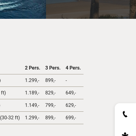
2 Pers.
3 Pers.
4 Pers.
)
1.299,-
899,-
-
ft)
1.189,-
829,-
649,-
)
1.149,-
799,-
629,-
30-32 ft)
1.299,-
899,-
699,-