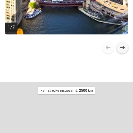
1
/
7
Fahrstrecke insgesamt:
2500
km