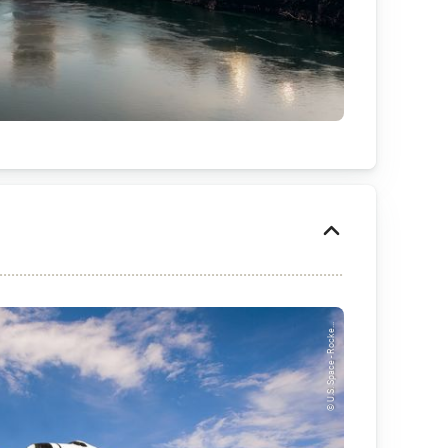
© U.S. Space - Rocke...