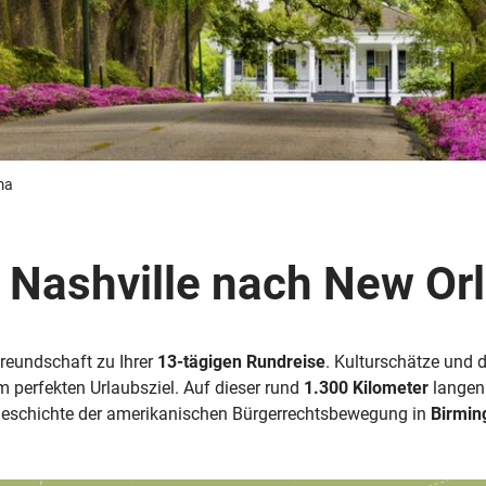
Busreisen
Routen­vorschläge
Reisebüro-Service
© ShaneMyersPhoto
© Swissmediavision/ ...
© Chris Frey
Skireisen
CANUSA-Magazin
Über uns
ma
Nashville nach New Or
Hawaii
Alas
reundschaft zu Ihrer
13-tägigen Rundreise
. Kulturschätze und 
perfekten Urlaubsziel. Auf dieser rund
1.300 Kilometer
langen 
Geschichte der amerikanischen Bürgerrechtsbewegung in
Birmi