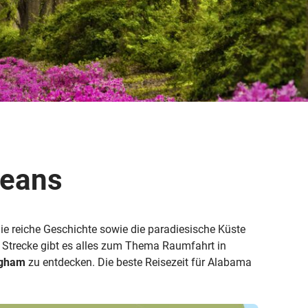
Weitere Reisearten
Insidertipps
News
© Shutterstock
© Shutterstock-06pho...
Weitere Leistungen
Häufig gestellte Fragen
leans
ka & Yukon
die reiche Geschichte sowie die paradiesische Küste
Strecke gibt es alles zum Thema Raumfahrt in
ngham
zu entdecken. Die beste Reisezeit für Alabama