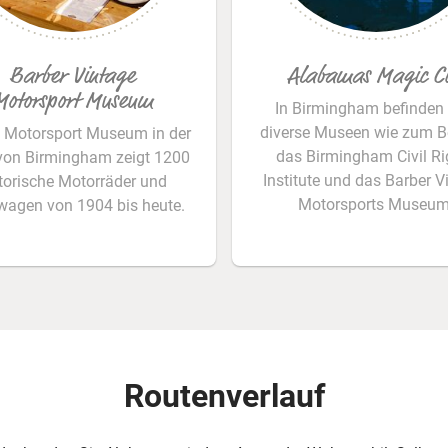
© Alabama Tourism
Barber Vintage
Alabamas Magic Ci
Motorsport Museum
In Birmingham befinden 
diverse Museen wie zum Be
 Motorsport Museum in der
das Birmingham Civil Ri
von Birmingham zeigt 1200
Institute und das Barber V
torische Motorräder und
Motorsports Museum
agen von 1904 bis heute.
Routenverlauf