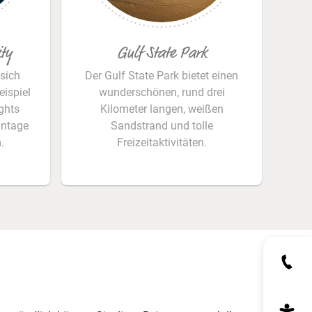
© Tad Denson – MyShotz
ty
Gulf State Park
sich
Der Gulf State Park bietet einen
ispiel
wunderschönen, rund drei
ghts
Kilometer langen, weißen
intage
Sandstrand und tolle
.
Freizeitaktivitäten.