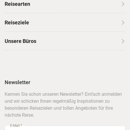
Reisearten
Kontakt
Wohnmobilreisen
Erfahrungen mit CANUSA
Reiseziele
Autoreisen
Jobs & Karriere
Kanada
Skireisen
Unsere Büros
Insidertipps
USA
Strandurlaub
Kataloge
Hamburg
Hawaii
Inselhopping
Reiseservice
Hannover
Alaska & Yukon
Städtereisen
Presse
Berlin
Newsletter
Hotels & Unterkünfte
FAQ
Köln
Kreuzfahrten
Kennen Sie schon unseren Newsletter? Einfach anmelden
Barrierefreiheitserklärung
Frankfurt
und wir schicken Ihnen regelmäßig Inspirationen zu
Busreisen
besonderen Reisezielen und tollen Angeboten für Ihre
Stuttgart
nächste Reise.
München
E-Mail *