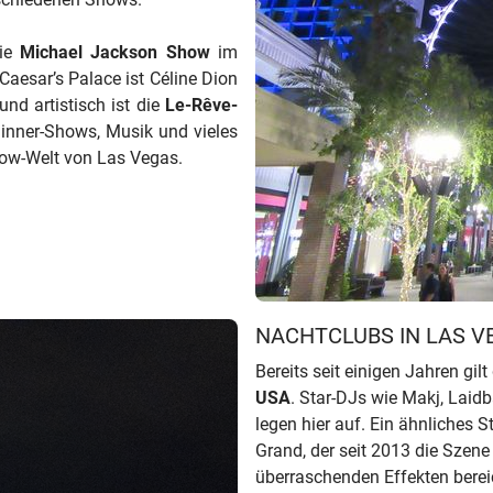
die
Michael Jackson Show
im
aesar’s Palace ist Céline Dion
und artistisch ist die
Le-Rêve-
inner-Shows, Musik und vieles
how-Welt von Las Vegas.
NACHTCLUBS IN LAS V
Bereits seit einigen Jahren gil
USA
. Star-DJs wie Makj, Laid
legen hier auf. Ein ähnliches
Grand, der seit 2013 die Szen
überraschenden Effekten berei