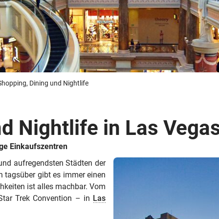
Busreisen
Routen­vorschläge
Reisebüro-Service
© ShaneMyersPhoto
© Swissmediavision/ ...
© Chris Frey
Skireisen
CANUSA-Magazin
Über uns
Shopping, Dining und Nightlife
d Nightlife in Las Vega
Hawaii
Alas
ge Einkaufszentren
 und aufregendsten Städten der
 tagsüber gibt es immer einen
chkeiten ist alles machbar. Vom
 Star Trek Convention – in
Las