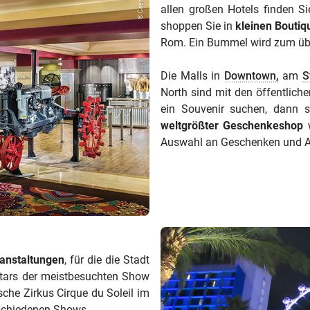
allen großen Hotels finden S
shoppen Sie in
kleinen Boutiq
Rom. Ein Bummel wird zum übe
Die Malls in
Downtown,
am
S
North sind mit den öffentlich
ein Souvenir suchen, dann s
weltgrößter Geschenkeshop
w
Auswahl an Geschenken und A
anstaltungen
, für die die Stadt
 Stars der meistbesuchten Show
sche Zirkus Cirque du Soleil im
rschiedenen Shows.