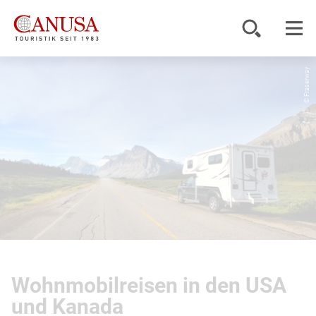
© Fraserway
Reiseziele
Reisearten
Inspiration
Service
KUNDENPORTAL
Wohnmobilreisen in den USA
und Kanada