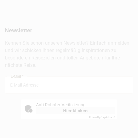
Hawaii
Inselhopping
Reiseservice
Hannover
Alaska & Yukon
Städtereisen
Presse
Berlin
Newsletter
Hotels & Unterkünfte
FAQ
Köln
Kreuzfahrten
Kennen Sie schon unseren Newsletter? Einfach anmelden
Barrierefreiheitserklärung
Frankfurt
und wir schicken Ihnen regelmäßig Inspirationen zu
Busreisen
besonderen Reisezielen und tollen Angeboten für Ihre
Stuttgart
nächste Reise.
München
E-Mail *
Anti-Roboter-Verifizierung
Hier klicken
Friendly
Captcha ⇗