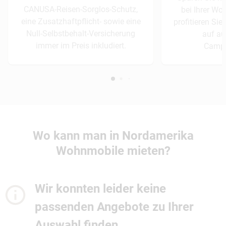
CANUSA-Reisen-Sorglos-Schutz,
bei Ihrer W
eine Zusatzhaftpflicht- sowie eine
profitieren Si
Null-Selbstbehalt-Versicherung
auf a
immer im Preis inkludiert.
Campi
Wo kann man in Nordamerika
Wohnmobile mieten?
Wir konnten leider keine
passenden Angebote zu Ihrer
Auswahl finden.