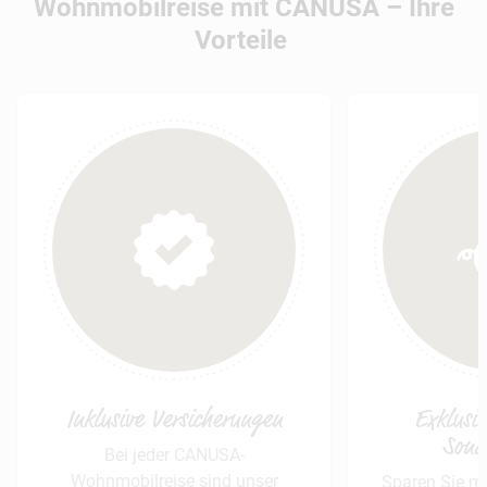
Wohnmobilreise mit CANUSA – Ihre
Vorteile
Inklusive Versicherungen
Exklusiv
Sond
Bei jeder CANUSA-
Wohnmobilreise sind unser
Sparen Sie mi