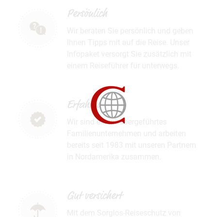
Persönlich
Wir beraten Sie persönlich und geben
Ihnen Tipps mit auf die Reise. Unser
Infopaket versorgt Sie zusätzlich mit
einem Reiseführer für unterwegs.
Erfahren
Wir sind ein inhabergeführtes
Familienunternehmen und arbeiten
bereits seit 1983 mit unseren Partnern
in Nordamerika zusammen.
Gut versichert
Mit dem Sorglos-Reiseschutz von