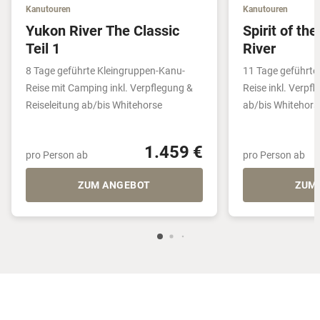
Kanutouren
Kanutouren
Yukon River The Classic
Spirit of th
Teil 1
River
8 Tage geführte Kleingruppen-Kanu-
11 Tage geführte
Reise mit Camping inkl. Verpflegung &
Reise inkl. Verpf
Reiseleitung ab/bis Whitehorse
ab/bis Whitehors
1.459 €
pro Person ab
pro Person ab
ZUM ANGEBOT
ZUM