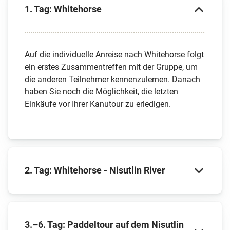
1. Tag: Whitehorse
Auf die individuelle Anreise nach Whitehorse folgt
ein erstes Zusammentreffen mit der Gruppe, um
die anderen Teilnehmer kennenzulernen. Danach
haben Sie noch die Möglichkeit, die letzten
Einkäufe vor Ihrer Kanutour zu erledigen.
2. Tag: Whitehorse - Nisutlin River
Über den Alaska Highway und die South Canol
3.–6. Tag: Paddeltour auf dem Nisutlin
Road geht es heute zur Einbootstelle. Hier beginnt