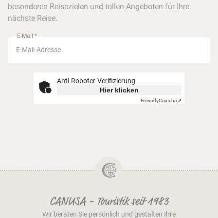
Busreisen
besonderen Reisezielen und tollen Angeboten für Ihre
Stuttgart
nächste Reise.
München
E-Mail *
Anti-Roboter-Verifizierung
Hier klicken
Friendly
Captcha ⇗
CANUSA - Touristik seit 1983
Wir beraten Sie persönlich und gestalten Ihre