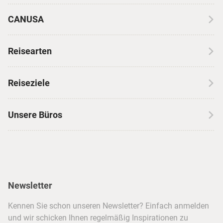
CANUSA
Über CANUSA
Reisearten
Kontakt
Wohnmobilreisen
Erfahrungen mit CANUSA
Reiseziele
Autoreisen
Jobs & Karriere
Kanada
Skireisen
Unsere Büros
Insidertipps
USA
Strandurlaub
Kataloge
Hamburg
Hawaii
Inselhopping
Reiseservice
Hannover
Alaska & Yukon
Städtereisen
Presse
Berlin
Newsletter
Hotels & Unterkünfte
FAQ
Köln
Kreuzfahrten
Kennen Sie schon unseren Newsletter? Einfach anmelden
Barrierefreiheitserklärung
Frankfurt
und wir schicken Ihnen regelmäßig Inspirationen zu