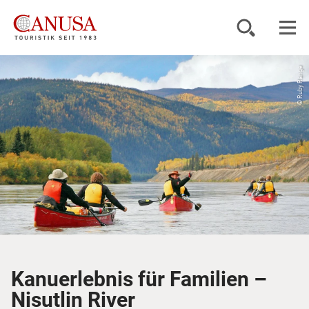
© Ruby Range
Reiseziele
Reisearten
Inspiration
Service
KUNDENPORTAL
Kanuerlebnis für Familien –
Nisutlin River