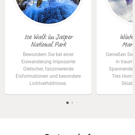
© Anita Brechbühl
Ice Walk im Jasper
Winte
National Park
Marm
Bewundern Sie bei einer
Genießen Sie 
Eiswanderung imposante
in traumh
Gletscher, faszinierende
Spannende A
Eisformationen und besondere
Tres Homb
Lichtverhältnisse.
Skiabe