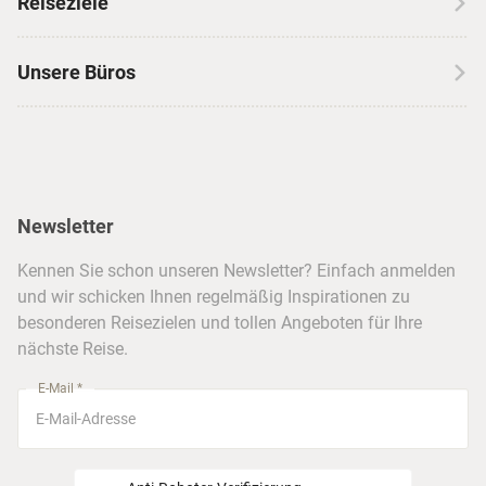
Reiseziele
Autoreisen
Jobs & Karriere
Kanada
Skireisen
Unsere Büros
Insidertipps
USA
Strandurlaub
Kataloge
Hamburg
Hawaii
Inselhopping
Reiseservice
Hannover
Alaska & Yukon
Städtereisen
Presse
Berlin
Newsletter
Hotels & Unterkünfte
FAQ
Köln
Kreuzfahrten
Kennen Sie schon unseren Newsletter? Einfach anmelden
Barrierefreiheitserklärung
Frankfurt
und wir schicken Ihnen regelmäßig Inspirationen zu
Busreisen
besonderen Reisezielen und tollen Angeboten für Ihre
Stuttgart
nächste Reise.
München
E-Mail *