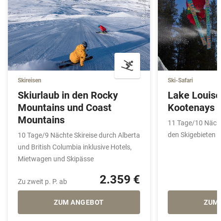
Skireisen
Ski-Safari
Skiurlaub in den Rocky
Lake Louise
Mountains und Coast
Kootenays
Mountains
11 Tage/10 Nächt
den Skigebieten v
10 Tage/9 Nächte Skireise durch Alberta
und British Columbia inklusive Hotels,
Mietwagen und Skipässe
2.359 €
Zu zweit p. P. ab
ZUM ANGEBOT
ZUM