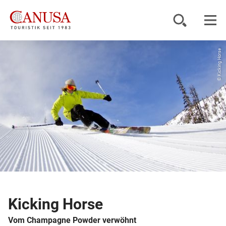
© Kicking Horse
Reiseziele
Reisearten
Inspiration
Service
KUNDENPORTAL
Kicking Horse
Vom Champagne Powder verwöhnt