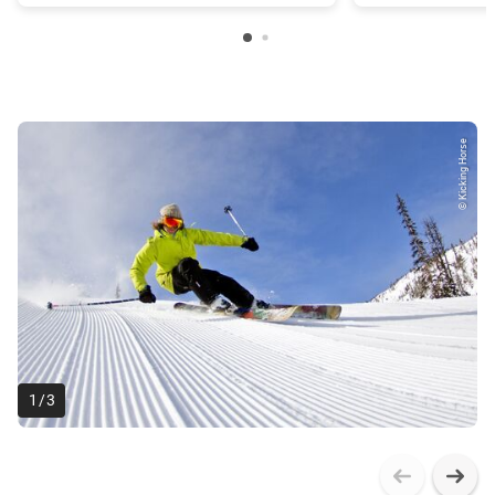
© Kicking Horse
1
/
3