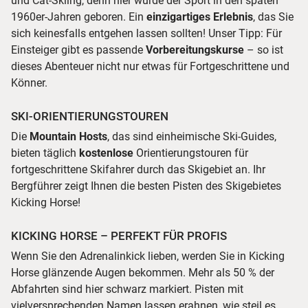
und Cat-Skiing, denn hier wurde der Sport in den späten
1960er-Jahren geboren. Ein
einzigartiges Erlebnis
, das Sie
sich keinesfalls entgehen lassen sollten! Unser Tipp: Für
Einsteiger gibt es passende
Vorbereitungskurse
– so ist
dieses Abenteuer nicht nur etwas für Fortgeschrittene und
Könner.
SKI-ORIENTIERUNGSTOUREN
Die
Mountain Hosts
, das sind einheimische Ski-Guides,
bieten täglich
kostenlose
Orientierungstouren
für
fortgeschrittene Skifahrer durch das Skigebiet an. Ihr
Bergführer zeigt Ihnen die besten Pisten des Skigebietes
Kicking Horse!
KICKING HORSE – PERFEKT FÜR PROFIS
Wenn Sie den Adrenalinkick lieben, werden Sie in Kicking
Horse glänzende Augen bekommen. Mehr als 50 % der
Abfahrten sind hier schwarz markiert. Pisten mit
vielversprechenden Namen lassen erahnen, wie steil es