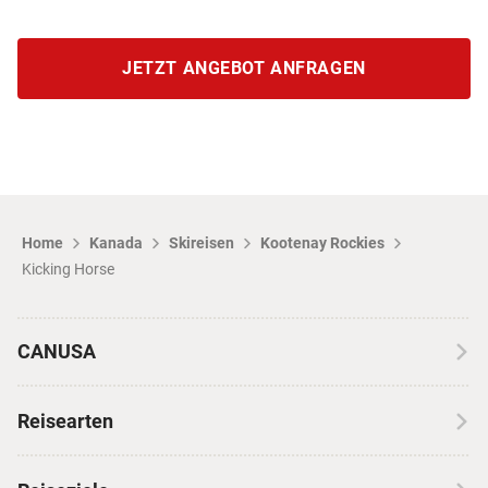
JETZT ANGEBOT ANFRAGEN
Home
Kanada
Skireisen
Kootenay Rockies
Kicking Horse
CANUSA
Über CANUSA
Reisearten
Kontakt
Wohnmobilreisen
Erfahrungen mit CANUSA