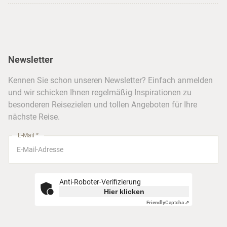
Strandurlaub
Kataloge
Hamburg
Hawaii
Inselhopping
Reiseservice
Hannover
Alaska & Yukon
Städtereisen
Presse
Berlin
Newsletter
Hotels & Unterkünfte
FAQ
Köln
Kreuzfahrten
Kennen Sie schon unseren Newsletter? Einfach anmelden
Barrierefreiheitserklärung
Frankfurt
und wir schicken Ihnen regelmäßig Inspirationen zu
Busreisen
besonderen Reisezielen und tollen Angeboten für Ihre
Stuttgart
nächste Reise.
München
E-Mail *
Anti-Roboter-Verifizierung
Hier klicken
Friendly
Captcha ⇗