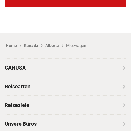
Home
Kanada
Alberta
Mietwagen
CANUSA
Über CANUSA
Reisearten
Kontakt
Wohnmobilreisen
Erfahrungen mit CANUSA
Reiseziele
Autoreisen
Jobs & Karriere
Kanada
Skireisen
Unsere Büros
Insidertipps
USA