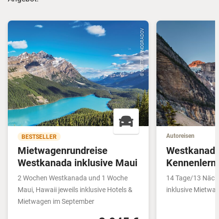
© DMITRY VINOGRADOV
Autoreisen
BESTSELLER
Mietwagenrundreise
Westkanad
Westkanada inklusive Maui
Kennenlern
2 Wochen Westkanada und 1 Woche
14 Tage/13 Näch
Maui, Hawaii jeweils inklusive Hotels &
inklusive Mietwa
Mietwagen im September