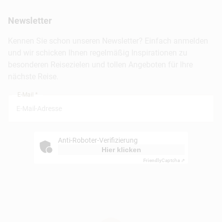
Städtereisen
Presse
Berlin
Newsletter
Hotels & Unterkünfte
FAQ
Köln
Kreuzfahrten
Kennen Sie schon unseren Newsletter? Einfach anmelden
Barrierefreiheitserklärung
Frankfurt
und wir schicken Ihnen regelmäßig Inspirationen zu
Busreisen
besonderen Reisezielen und tollen Angeboten für Ihre
Stuttgart
nächste Reise.
München
E-Mail *
Anti-Roboter-Verifizierung
Hier klicken
Friendly
Captcha ⇗