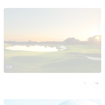
© Bonotel Exclusive ...
1
/
5