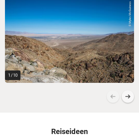
© Myles McGuiness
1
/
10
Reiseideen