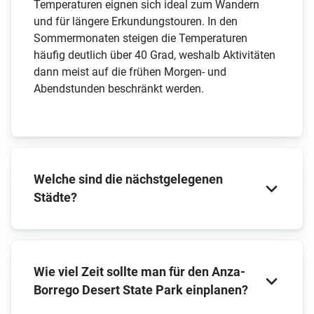
Temperaturen eignen sich ideal zum Wandern
und für längere Erkundungstouren. In den
Sommermonaten steigen die Temperaturen
häufig deutlich über 40 Grad, weshalb Aktivitäten
dann meist auf die frühen Morgen- und
Abendstunden beschränkt werden.
Welche sind die nächstgelegenen
Städte?
Borrego Springs liegt direkt am Park und dient als
Wie viel Zeit sollte man für den Anza-
idealer Ausgangspunkt für Erkundungen. Hier
Borrego Desert State Park einplanen?
finden Sie Unterkünfte, Restaurants und
Besucherinformationen. San Diego erreichen Sie