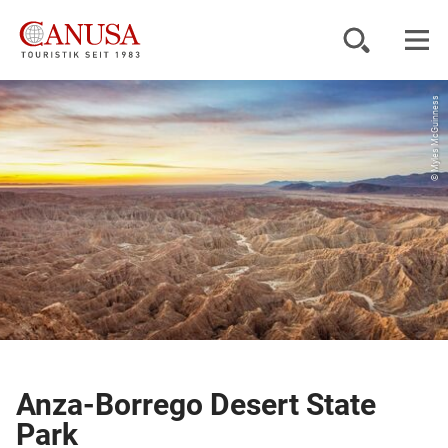
© Myles McGuinness
Reiseziele
Reisearten
Inspiration
Service
KUNDENPORTAL
Anza-Borrego Desert State
Park