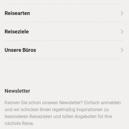
Über CANUSA
Reisearten
Kontakt
Wohnmobilreisen
Erfahrungen mit CANUSA
Reiseziele
Autoreisen
Jobs & Karriere
Kanada
Skireisen
Unsere Büros
Insidertipps
USA
Strandurlaub
Kataloge
Hamburg
Hawaii
Inselhopping
Reiseservice
Hannover
Alaska & Yukon
Städtereisen
Presse
Berlin
Newsletter
Hotels & Unterkünfte
FAQ
Köln
Kreuzfahrten
Kennen Sie schon unseren Newsletter? Einfach anmelden
Barrierefreiheitserklärung
Frankfurt
und wir schicken Ihnen regelmäßig Inspirationen zu
Busreisen
besonderen Reisezielen und tollen Angeboten für Ihre
Stuttgart
nächste Reise.
München