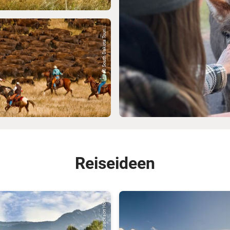
© South Dakota Touri...
Reiseideen
© Jackson Hole