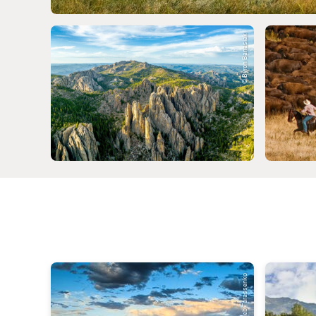
© Byron Banasiak
© Gleb Tarassenko