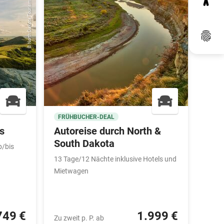
© North Dakota Tourism/Laura Gardner
Dat
FRÜHBUCHER-DEAL
CAN
s
Autoreise durch North &
Que
South Dakota
b/bis
21 Ta
in Ho
13 Tage/12 Nächte inklusive Hotels und
Reise
Mietwagen
Franc
749 €
1.999 €
Zu zweit p. P. ab
Zu zwe