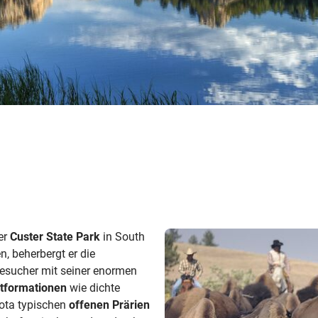
Busreisen
Routen­vorschläge
Reisebüro-Service
© ShaneMyersPhoto
© Swissmediavision/ ...
© Chris Frey
Skireisen
CANUSA-Magazin
Über uns
Hawaii
Alas
er
Custer State Park
in South
n, beherbergt er die
esucher mit seiner enormen
tformationen
wie dichte
ota typischen
offenen Prärien