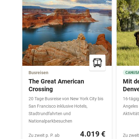
Busreisen
CANUSA
The Great American
Mit d
Crossing
Denve
20 Tage Busreise von New York City bis
16-tägig
San Francisco inklusive Hotels,
Angeles 
Stadtrundfahrten und
Aktivitä
Nationalparkbesuchen
4.019 €
Zu zweit p. P. ab
Zu zweit