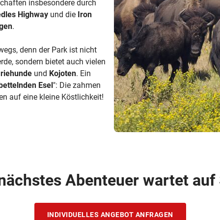
schaften insbesondere durch
dles Highway
und die
Iron
egen
.
wegs, denn der Park ist nicht
rde, sondern bietet auch vielen
äriehunde
und
Kojoten
. Ein
bettelnden Esel
": Die zahmen
 auf eine kleine Köstlichkeit!
 nächstes Abenteuer wartet auf 
INDIVIDUELLES ANGEBOT ANFRAGEN