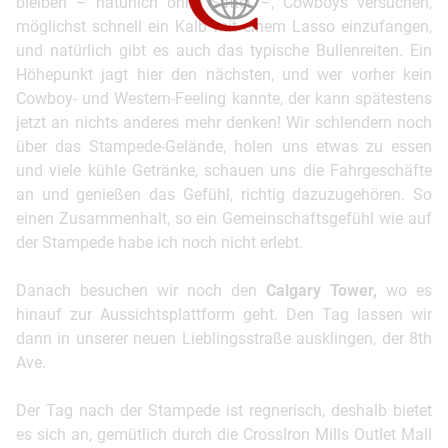
bleiben – natürlich ohne Sattel –, Cowboys versuchen,
möglichst schnell ein Kalb mit einem Lasso einzufangen,
und natürlich gibt es auch das typische Bullenreiten. Ein
Höhepunkt jagt hier den nächsten, und wer vorher kein
Cowboy- und Western-Feeling kannte, der kann spätestens
jetzt an nichts anderes mehr denken! Wir schlendern noch
über das Stampede-Gelände, holen uns etwas zu essen
und viele kühle Getränke, schauen uns die Fahrgeschäfte
an und genießen das Gefühl, richtig dazuzugehören. So
einen Zusammenhalt, so ein Gemeinschaftsgefühl wie auf
der Stampede habe ich noch nicht erlebt.
Danach besuchen wir noch den
Calgary Tower,
wo es
hinauf zur Aussichtsplattform geht. Den Tag lassen wir
dann in unserer neuen Lieblingsstraße ausklingen, der 8th
Ave.
Der Tag nach der Stampede ist regnerisch, deshalb bietet
es sich an, gemütlich durch die CrossIron Mills Outlet Mall