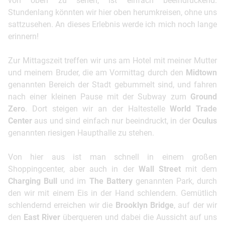
von oben zu sehen, ist einfach beeindruckend.
Stundenlang könnten wir hier oben herumkreisen, ohne uns
sattzusehen. An dieses Erlebnis werde ich mich noch lange
erinnern!
Zur Mittagszeit treffen wir uns am Hotel mit meiner Mutter
und meinem Bruder, die am Vormittag durch den
Midtown
genannten Bereich der Stadt gebummelt sind, und fahren
nach einer kleinen Pause mit der Subway zum
Ground
Zero
. Dort steigen wir an der Haltestelle
World Trade
Center
aus und sind einfach nur beeindruckt, in der
Oculus
genannten riesigen Haupthalle zu stehen.
Von hier aus ist man schnell in einem großen
Shoppingcenter, aber auch in der
Wall Street
mit dem
Charging Bull
und im
The Battery
genannten Park, durch
den wir mit einem Eis in der Hand schlendern. Gemütlich
schlendernd erreichen wir die
Brooklyn Bridge
, auf der wir
den
East River
überqueren und dabei die Aussicht auf uns