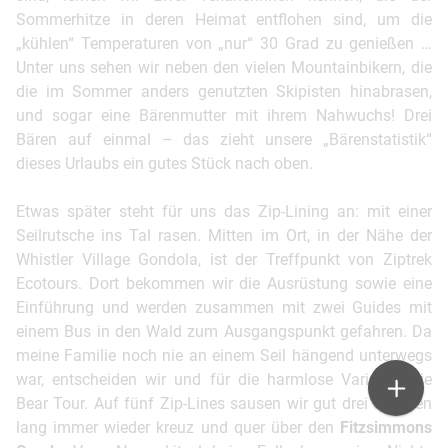
Sommerhitze in deren Heimat entflohen sind, um die
„kühlen“ Temperaturen von „nur“ 30 Grad zu genießen …
Unter uns sehen wir neben den vielen Mountainbikern, die
die im Sommer anders genutzten Skipisten hinabrasen,
und sogar eine Bärenmutter mit ihrem Nahwuchs! Drei
Bären auf einmal – das zieht unsere „Bärenstatistik“
dieses Urlaubs ein gutes Stück nach oben.
Etwas später steht für uns das Zip-Lining an: mit einer
Seilrutsche ins Tal rasen. Mitten im Ort, in der Nähe der
Whistler Village Gondola, ist der Treffpunkt von Ziptrek
Ecotours. Dort bekommen wir die Ausrüstung sowie eine
Einführung und werden zusammen mit zwei Guides mit
einem Bus in den Wald zum Ausgangspunkt gefahren. Da
meine Familie noch nie an einem Seil hängend unterwegs
war, entscheiden wir und für die harmlose Variante, die
Bear Tour. Auf fünf Zip-Lines sausen wir gut drei Stunden
lang immer wieder kreuz und quer über den
Fitzsimmons