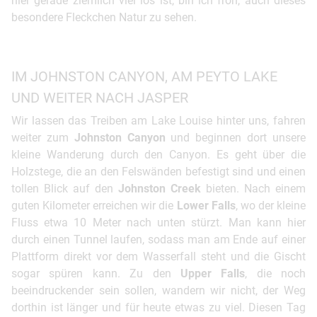
hier gerade ziemlich viel los ist, bin ich froh, auch dieses
besondere Fleckchen Natur zu sehen.
IM JOHNSTON CANYON, AM PEYTO LAKE
UND WEITER NACH JASPER
Wir lassen das Treiben am Lake Louise hinter uns, fahren
weiter zum
Johnston Canyon
und beginnen dort unsere
kleine Wanderung durch den Canyon. Es geht über die
Holzstege, die an den Felswänden befestigt sind und einen
tollen Blick auf den
Johnston Creek
bieten. Nach einem
guten Kilometer erreichen wir die
Lower Falls
, wo der kleine
Fluss etwa 10 Meter nach unten stürzt. Man kann hier
durch einen Tunnel laufen, sodass man am Ende auf einer
Plattform direkt vor dem Wasserfall steht und die Gischt
sogar spüren kann. Zu den
Upper Falls
, die noch
beeindruckender sein sollen, wandern wir nicht, der Weg
dorthin ist länger und für heute etwas zu viel. Diesen Tag