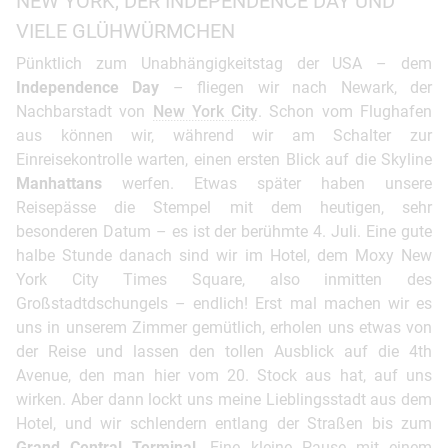
NEW YORK, DER INDEPENDENCE DAY UND
VIELE GLÜHWÜRMCHEN
Pünktlich zum Unabhängigkeitstag der USA – dem
Independence Day
– fliegen wir nach Newark, der
Nachbarstadt von
New York City
. Schon vom Flughafen
aus können wir, während wir am Schalter zur
Einreisekontrolle warten, einen ersten Blick auf die Skyline
Manhattans
werfen. Etwas später haben unsere
Reisepässe die Stempel mit dem heutigen, sehr
besonderen Datum – es ist der berühmte 4. Juli. Eine gute
halbe Stunde danach sind wir im Hotel, dem Moxy New
York City Times Square, also inmitten des
Großstadtdschungels – endlich! Erst mal machen wir es
uns in unserem Zimmer gemütlich, erholen uns etwas von
der Reise und lassen den tollen Ausblick auf die 4th
Avenue, den man hier vom 20. Stock aus hat, auf uns
wirken. Aber dann lockt uns meine Lieblingsstadt aus dem
Hotel, und wir schlendern entlang der Straßen bis zum
Grand Central Terminal
. Eine kleine Pause mit einem