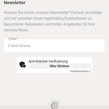
Newsletter
Hotels & Unterkünfte
FAQ
Köln
Kreuzfahrten
Kennen Sie schon unseren Newsletter? Einfach anmelden
Barrierefreiheitserklärung
Frankfurt
und wir schicken Ihnen regelmäßig Inspirationen zu
Busreisen
besonderen Reisezielen und tollen Angeboten für Ihre
Stuttgart
nächste Reise.
München
E-Mail *
Anti-Roboter-Verifizierung
Hier klicken
Friendly
Captcha ⇗