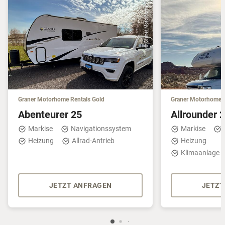
© Graner Motorhome Rentals
Graner Motorhome Rentals Gold
Graner Motorhome R
Abenteurer 25
Allrounder 
Markise
Navigationssystem
Markise
Heizung
Allrad-Antrieb
Heizung
Klimaanlage 
JETZT ANFRAGEN
JETZT