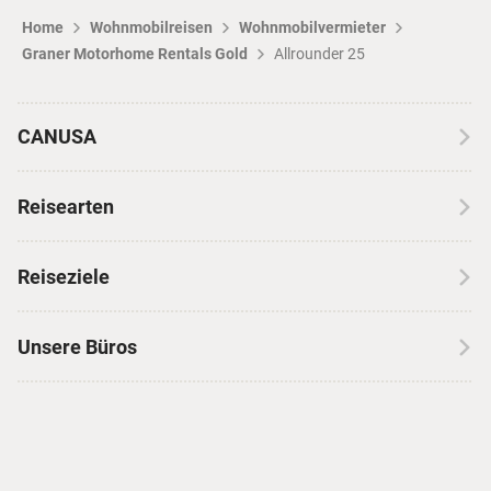
Home
Wohnmobilreisen
Wohnmobilvermieter
Graner Motorhome Rentals Gold
Allrounder 25
CANUSA
Über CANUSA
Reisearten
Kontakt
Wohnmobilreisen
Erfahrungen mit CANUSA
Reiseziele
Autoreisen
Jobs & Karriere
Kanada
Skireisen
Unsere Büros
Insidertipps
USA
Strandurlaub
Kataloge
Hamburg
Hawaii
Inselhopping
Reiseservice
Hannover
Alaska & Yukon
Städtereisen
Presse
Berlin