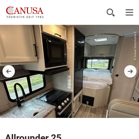
© Graner Motorhome R...
Reiseziele
Reisearten
Inspiration
Service
KUNDENPORTAL
Allrounder 25