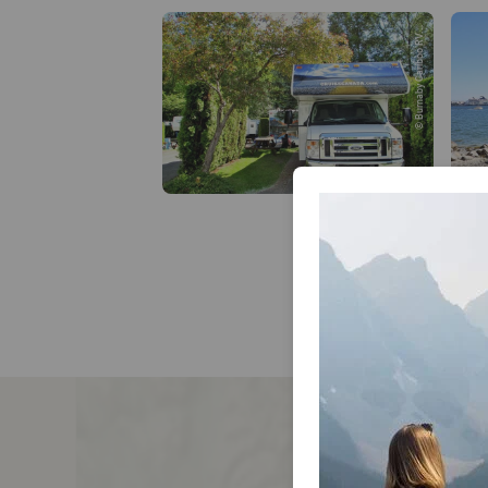
© Burnaby Cariboo RV...