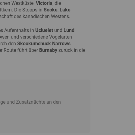
dischen Westküste.
Victoria
, die
tkern. Die Stopps in
Sooke
,
Lake
schaft des kanadischen Westens.
es Aufenthalts in
Ucluelet
und
Lund
wen und verschiedene Vogelarten
urch den
Skookumchuck Narrows
er Route führt über
Burnaby
zurück in die
lüge und Zusatznächte an den