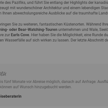
erle des Pazifiks, und führt Sie entlang der Highlights der kana
rzeugt mit wunderschöner Architektur und einem lebendigen Stad
 Ihnen abwechslungsreiche Ausblicke auf die traumhafte Land
ringen Sie zu weiteren, fantastischen Küstenorten. Während Ihr
ing- oder Bear-Watching-Touren
unternehmen und Wale, Seelö
hre zur
Earls Cove
. Hier haben Sie die Möglichkeit, eine Runde d
 Wasserfälle auf sich wirken zu lassen. Der letzte Abschnitt d
sen
bis fünf Monate vor Abreise möglich, danach auf Anfrage. Ausf
 können auf Wunsch hinzugebucht werden.
iseberaterin