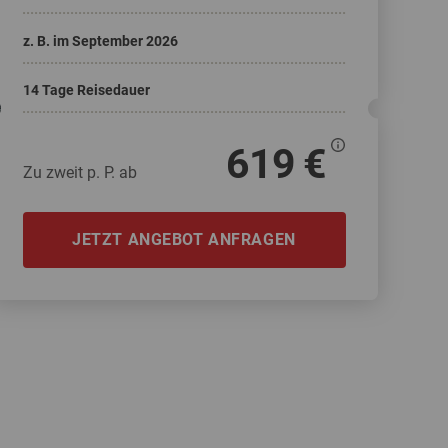
Weitere Reisearten
Insidertipps
News
z. B. im September 2026
© Shutterstock
14 Tage Reisedauer
© Shutterstock-06pho...
Weitere Leistungen
Häufig gestellte Fragen
619 €
Zu zweit p. P. ab
JETZT ANGEBOT ANFRAGEN
ka & Yukon