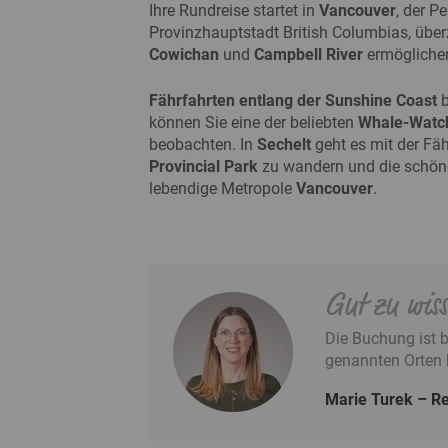
Ihre Rundreise startet in
Vancouver
, der P
Provinzhauptstadt British Columbias, übe
Cowichan
und
Campbell River
ermöglichen
Fährfahrten entlang der Sunshine Coast
b
können Sie eine der beliebten
Whale-Watch
beobachten. In
Sechelt
geht es mit der Fä
Provincial Park
zu wandern und die schönen
lebendige Metropole
Vancouver
.
Gut zu wis
Die Buchung ist 
genannten Orten
Marie Turek
Re