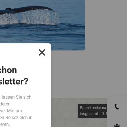
chon
letter?
 lassen Sie sich
deren
Fahrstrecke
ca.
km
wei Mal pro
insgesamt:
1.100
en Reisezielen in
eren.