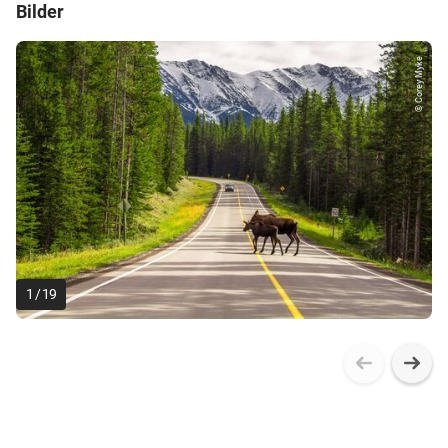
Bilder
© Corey Myke
1
/
19