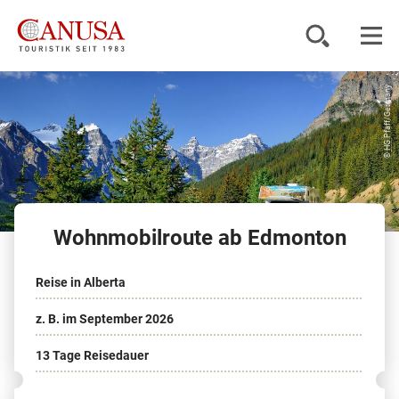
© HG.Pfaff/Germany
Reiseziele
Reisearten
Inspiration
Wohnmobilroute ab Edmonton
Service
Reise in Alberta
KUNDENPORTAL
z. B. im September 2026
13 Tage Reisedauer