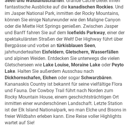
Seen und Waldlandschaften
. Grande Cache bietet Ihnen
fantastische Ausblicke auf die
kanadischen Rockies
. Und
im Jasper National Park, inmitten der Rocky Mountains,
können Sie einige Naturwunder wie den Maligne Canyon
oder die Miette Hot Springs genießen. Zwischen Jasper
und Banff fahren Sie auf dem
Icefields Parkway
, einer der
spektakulärsten Straßen der Welt! Der Highway führt über
Bergpässe und vorbei an
türkisblauen Seen
,
jahrhundertealten
Eisfeldern
,
Gletschern, Wasserfällen
und alpinen Weiden. Entdecken Sie unterwegs die vielen
Gletscherseen wie
Lake Louise, Moraine Lake
oder
Peyto
Lake
. Halten Sie außerdem Ausschau nach
Dickhornschafen, Elchen
oder sogar
Schwarzbären
.
Kananaskis Country ist bekannt für seine vielfältige Flora
und Fauna. Der Cowboy Trail führt nach Norden zum
Rocky Mountain House, einem geschichtsträchtigen Ort
inmitten einer wunderschönen Landschaft. Letzte Station
ist der Elk Island Nationalpark, wo man Elche und Bisons in
freier Wildbahn erleben kann. Eine Reise voller Highlights
wartet auf Sie!