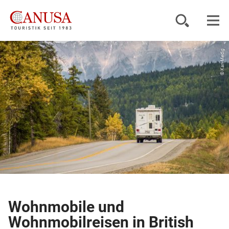
© Kari Medig
Reiseziele
Reisearten
Inspiration
Service
KUNDENPORTAL
Wohnmobile und
Wohnmobilreisen in British