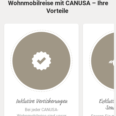
Wohnmobilreise mit CANUSA – Ihre
Vorteile
Inklusive Versicherungen
Exklusiv
Sond
Bei jeder CANUSA-
Wohnmobilreise sind unser