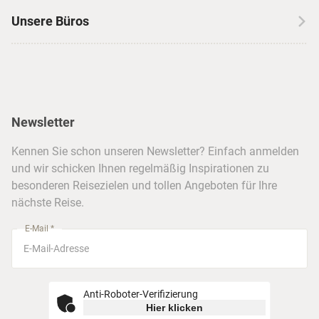
Kanada
Skireisen
Unsere Büros
Insidertipps
USA
Strandurlaub
Kataloge
Hamburg
Hawaii
Inselhopping
Reiseservice
Hannover
Alaska & Yukon
Städtereisen
Presse
Berlin
Newsletter
Hotels & Unterkünfte
FAQ
Köln
Kreuzfahrten
Kennen Sie schon unseren Newsletter? Einfach anmelden
Barrierefreiheitserklärung
Frankfurt
und wir schicken Ihnen regelmäßig Inspirationen zu
Busreisen
besonderen Reisezielen und tollen Angeboten für Ihre
Stuttgart
nächste Reise.
München
E-Mail *
Anti-Roboter-Verifizierung
Hier klicken