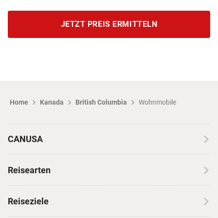
JETZT PREIS ERMITTELN
Home
Kanada
British Columbia
Wohnmobile
CANUSA
Über CANUSA
Reisearten
Kontakt
Wohnmobilreisen
Erfahrungen mit CANUSA
Reiseziele
Autoreisen
Jobs & Karriere