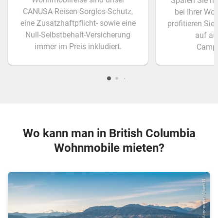
Sparen Sie mi
CANUSA-Reisen-Sorglos-Schutz,
bei Ihrer W
eine Zusatzhaftpflicht- sowie eine
profitieren Si
Null-Selbstbehalt-Versicherung
auf a
immer im Preis inkludiert.
Campi
Wo kann man in British Columbia
Wohnmobile mieten?
© Destination Vancouver - Albert N