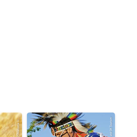
© Kansas/Oklahoma Tr...
© KS und OK Tourism