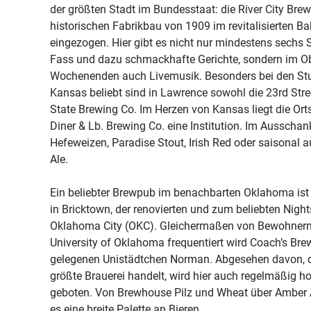
der größten Stadt im Bundesstaat: die River City Brewe
historischen Fabrikbau von 1909 im revitalisierten B
eingezogen. Hier gibt es nicht nur mindestens sechs
Fass und dazu schmackhafte Gerichte, sondern im Ob
Wochenenden auch Livemusik. Besonders bei den Stud
Kansas beliebt sind in Lawrence sowohl die 23rd Stre
State Brewing Co. Im Herzen von Kansas liegt die Orts
Diner & Lb. Brewing Co. eine Institution. Im Ausscha
Hefeweizen, Paradise Stout, Irish Red oder saisonal
Ale.
Ein beliebter Brewpub im benachbarten Oklahoma ist 
in Bricktown, der renovierten und zum beliebten Night
Oklahoma City (OKC). Gleichermaßen von Bewohnern
University of Oklahoma frequentiert wird Coach’s Br
gelegenen Unistädtchen Norman. Abgesehen davon, 
größte Brauerei handelt, wird hier auch regelmäßig 
geboten. Von Brewhouse Pilz und Wheat über Amber Al
es eine breite Palette an Bieren.