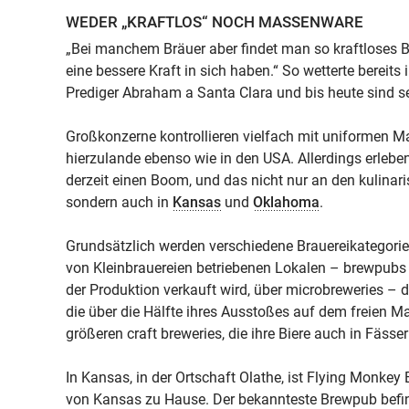
WEDER „KRAFTLOS“ NOCH MASSENWARE
„Bei manchem Bräuer aber findet man so kraftloses Bi
eine bessere Kraft in sich haben.“ So wetterte bereits
Prediger Abraham a Santa Clara und bis heute sind se
Großkonzerne kontrollieren vielfach mit uniformen M
hierzulande ebenso wie in den USA. Allerdings erleben
derzeit einen Boom, und das nicht nur an den kulina
sondern auch in
Kansas
und
Oklahoma
.
Grundsätzlich werden verschiedene Brauereikategorie
von Kleinbrauereien betriebenen Lokalen – brewpubs –
der Produktion verkauft wird, über microbreweries – 
die über die Hälfte ihres Ausstoßes auf dem freien Mar
größeren craft breweries, die ihre Biere auch in Fässe
In Kansas, in der Ortschaft Olathe, ist Flying Monkey 
von Kansas zu Hause. Der bekannteste Brewpub befin