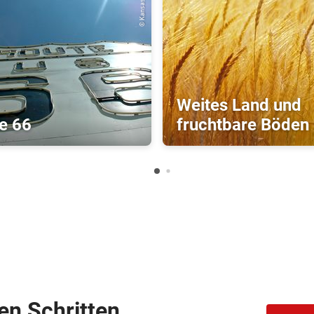
Weites Land und
e 66
fruchtbare Böden
hen Schritten