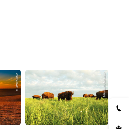
© TommyBrison
© Harland J Schuster