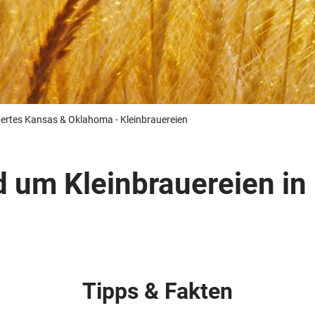
Busreisen
Routen­vorschläge
Reisebüro-Service
© ShaneMyersPhoto
© Swissmediavision/ ...
© Chris Frey
Skireisen
CANUSA-Magazin
Über uns
rtes Kansas & Oklahoma - Kleinbrauereien
 um Kleinbrauereien in
Hawaii
Alas
Tipps & Fakten