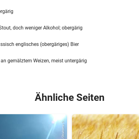
rgärig
Stout, doch weniger Alkohol; obergärig
ssisch englisches (obergäriges) Bier
 an gemälztem Weizen, meist untergärig
Ähnliche Seiten
© Kansas/Oklahoma Tr...