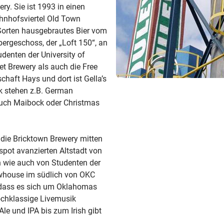
ry. Sie ist 1993 in einen
ahnhofsviertel Old Town
 Sorten hausgebrautes Bier vom
ergeschoss, der „Loft 150“, an
enten der University of
et Brewery als auch die Free
chaft Hays und dort ist Gella’s
nk stehen z.B. German
 auch Maibock oder Christmas
die Bricktown Brewery mitten
spot avanzierten Altstadt von
 wie auch von Studenten der
ewhouse im südlich von OKC
dass es sich um Oklahomas
hochklassige Livemusik
e und IPA bis zum Irish gibt