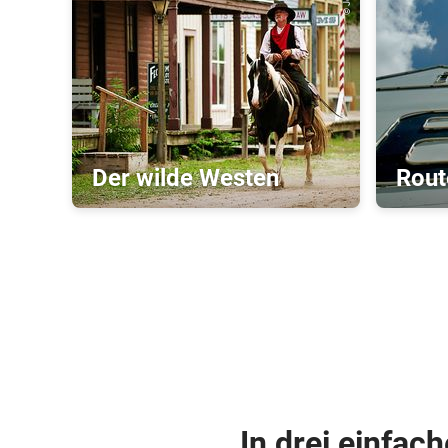
Der wilde Westen
Rout
In drei einfac