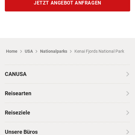
JETZT ANGEBOT ANFRAGEN
Home
USA
Nationalparks
Kenai Fjords National Park
CANUSA
Über CANUSA
Reisearten
Kontakt
Wohnmobilreisen
Erfahrungen mit CANUSA
Reiseziele
Autoreisen
Jobs & Karriere
Kanada
Skireisen
Unsere Büros
Insidertipps