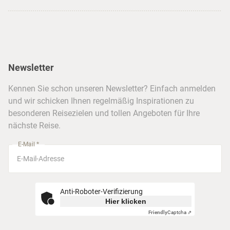
USA
Strandurlaub
Kataloge
Hamburg
Hawaii
Inselhopping
Reiseservice
Hannover
Alaska & Yukon
Städtereisen
Presse
Berlin
Newsletter
Hotels & Unterkünfte
FAQ
Köln
Kreuzfahrten
Kennen Sie schon unseren Newsletter? Einfach anmelden
Barrierefreiheitserklärung
Frankfurt
und wir schicken Ihnen regelmäßig Inspirationen zu
Busreisen
besonderen Reisezielen und tollen Angeboten für Ihre
Stuttgart
nächste Reise.
München
E-Mail *
Anti-Roboter-Verifizierung
Hier klicken
Friendly
Captcha ⇗