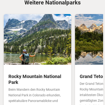
Weitere Nationalparks
© Kris Wiktor
Rocky Mountain National
Grand Teton
Park
Der Grand Teton 
Rocky Mountains i
Beim Wandern den Rocky Mountain
intaktesten Ökos
National Park in Colorado erkunden,
gemäßigten Zone 
spektakuläre Panoramablicke und