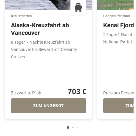
Kreuzfahrten
Lodgeaufenthalt
Alaska-Kreuzfahrt ab
Kenai Fjord
Vancouver
2 Tage/1 Nacht a
National Park. In
8 Tage/ 7 Nächte Kreuzfahrt ab
Vancouver bis Seward mit Celebrity
Cruises
703 €
Zu zweit p. P. ab
Preis pro Person
ZUM ANGEBOT
ZUM