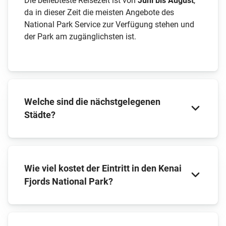
Die beliebteste Reisezeit ist von
Juni bis August
,
da in dieser Zeit die meisten Angebote des
National Park Service zur Verfügung stehen und
der Park am zugänglichsten ist.
Welche sind die nächstgelegenen
Städte?
Die nächstgelegenen Städte sind im Westen
Wie viel kostet der Eintritt in den Kenai
Homer
, das nördlich gelegene
Whittier
und
Fjords National Park?
Seward
am nordöstlichen Rand des Parks.