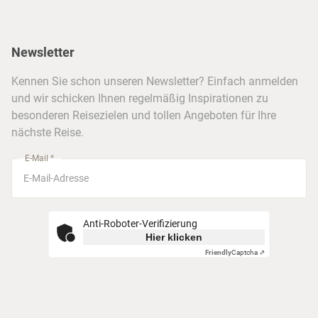
Reiseservice
Hannover
Alaska & Yukon
Städtereisen
Presse
Berlin
Newsletter
Hotels & Unterkünfte
FAQ
Köln
Kreuzfahrten
Kennen Sie schon unseren Newsletter? Einfach anmelden
Barrierefreiheitserklärung
Frankfurt
und wir schicken Ihnen regelmäßig Inspirationen zu
Busreisen
besonderen Reisezielen und tollen Angeboten für Ihre
Stuttgart
nächste Reise.
München
E-Mail *
Anti-Roboter-Verifizierung
Hier klicken
Friendly
Captcha ⇗