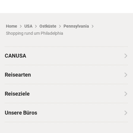
Home
USA
Ostküste
Pennsylvania
Shopping rund um Philadelphia
CANUSA
Über CANUSA
Reisearten
Kontakt
Wohnmobilreisen
Erfahrungen mit CANUSA
Reiseziele
Autoreisen
Jobs & Karriere
Kanada
Skireisen
Unsere Büros
Insidertipps
USA
Strandurlaub
Kataloge
Hamburg
Hawaii
Inselhopping