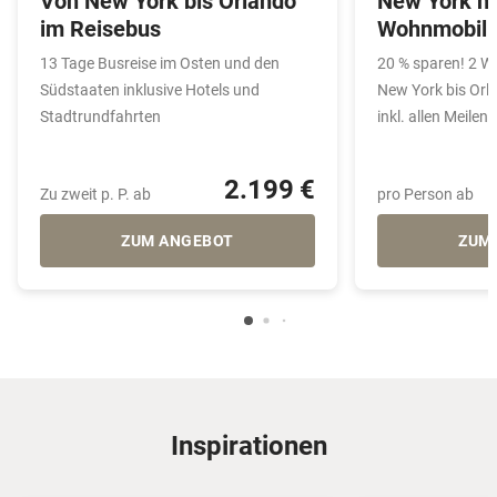
Von New York bis Orlando
New York na
im Reisebus
Wohnmobil
13 Tage Busreise im Osten und den
20 % sparen! 2 
Südstaaten inklusive Hotels und
New York bis Orl
Stadtrundfahrten
inkl. allen Meilen
2.199 €
Zu zweit p. P. ab
pro Person ab
ZUM ANGEBOT
ZUM
Inspirationen