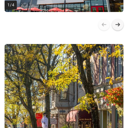
1
/
4
© Leigh Vogel