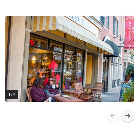
© Wiechmann Tourism
1
/
4