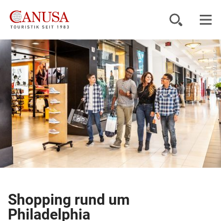
© Richard Mai/ The C...
Reiseziele
Reisearten
Inspiration
Service
KUNDENPORTAL
Shopping rund um
Philadelphia