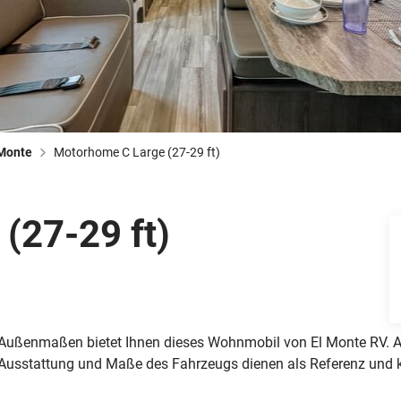
Busreisen
Routen­vorschläge
Reisebüro-Service
© ShaneMyersPhoto
© Swissmediavision/ ...
© Chris Frey
Skireisen
CANUSA-Magazin
Über uns
 Monte
Motorhome C Large (27-29 ft)
(27-29 ft)
Hawaii
Alas
Außenmaßen bietet Ihnen dieses Wohnmobil von El Monte RV. Al
e Ausstattung und Maße des Fahrzeugs dienen als Referenz und