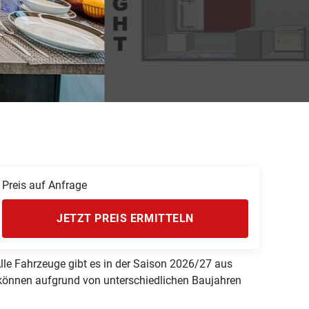
Weitere Reisearten
Insidertipps
News
© Shutterstock
© Shutterstock-06pho...
Weitere Leistungen
Häufig gestellte Fragen
ka & Yukon
Preis auf Anfrage
JETZT PREIS ERMITTELN
le Fahrzeuge gibt es in der Saison 2026/27 aus
 können aufgrund von unterschiedlichen Baujahren