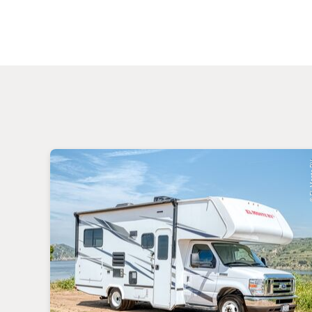
© EL M