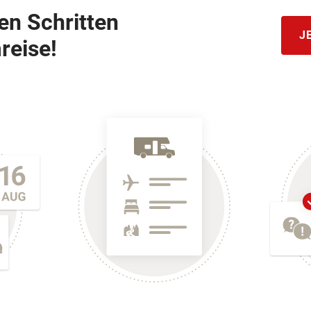
hen Schritten
J
reise!