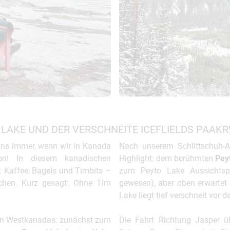
LAKE UND DER VERSCHNEITE ICEFLIELDS PAAK
 uns immer, wenn wir in Kanada
Nach unserem Schlittschuh-A
on! In diesem kanadischen
Highlight: dem berühmten
Pey
t: Kaffee, Bagels und Timbits –
zum Peyto Lake Aussichtspu
achen. Kurz gesagt: Ohne Tim
gewesen), aber oben erwartet 
Lake liegt tief verschneit vor 
Seen Westkanadas: zunächst zum
Die Fahrt Richtung Jasper 