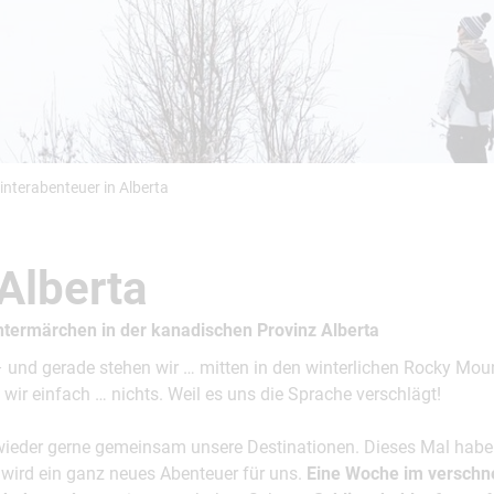
Busreisen
Routen­vorschläge
Reisebüro-Service
© ShaneMyersPhoto
© Swissmediavision/ ...
© Chris Frey
Skireisen
CANUSA-Magazin
Über uns
interabenteuer in Alberta
Alberta
Hawaii
Alas
termärchen in der kanadischen Provinz Alberta
nd gerade stehen wir … mitten in den winterlichen Rocky Mount
 wir einfach … nichts. Weil es uns die Sprache verschlägt!
ieder gerne gemeinsam unsere Destinationen. Dieses Mal habe
wird ein ganz neues Abenteuer für uns.
Eine Woche im
verschne