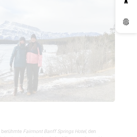
Dat
s berühmte
Fairmont Banff Springs Hotel,
den