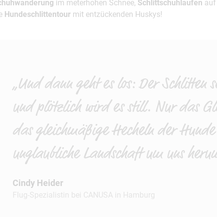
chuhwanderung
im meterhohen Schnee,
Schlittschuhlaufen
auf
te
Hundeschlittentour
mit entzückenden Huskys!
„Und dann geht es los: Der Schlitten s
und plötzlich wird es still. Nur das G
das gleichmäßige Hecheln der Hunde
unglaubliche Landschaft um uns heru
Cindy Heider
Flug-Spezialistin bei CANUSA in Hamburg