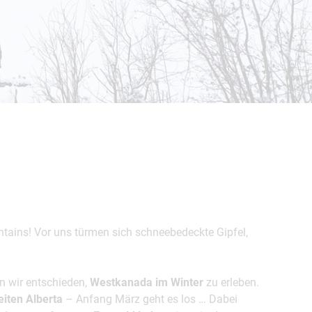
Weitere Reisearten
Insidertipps
News
© Shutterstock
© Shutterstock-06pho...
Weitere Leistungen
Häufig gestellte Fragen
ka & Yukon
ains! Vor uns türmen sich schneebedeckte Gipfel,
n wir entschieden,
Westkanada im Winter
zu erleben.
iten Alberta
– Anfang März geht es los … Dabei