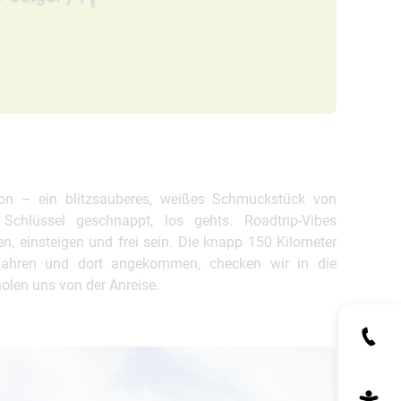
on – ein blitzsauberes, weißes Schmuckstück von
 Schlüssel geschnappt, los gehts. Roadtrip-Vibes
 einsteigen und frei sein. Die knapp 150 Kilometer
efahren und dort angekommen, checken wir in die
olen uns von der Anreise.