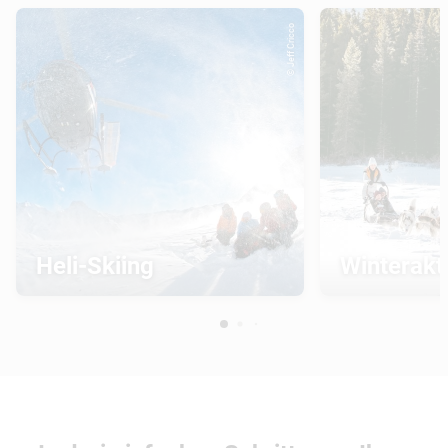
© Jeff Cricco
Heli-Skiing
Winterakti