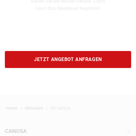
klären Sie die letzten Details. Dann
kann das Abenteuer beginnen!
JETZT ANGEBOT ANFRAGEN
Home
Skireisen
Ski-Safaris
CANUSA