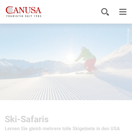
© Eric Berger
Reiseziele
Reisearten
Inspiration
Service
KUNDENPORTAL
Ski-Safaris
Lernen Sie gleich mehrere tolle Skigebiete in den USA