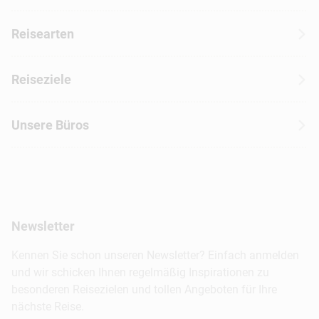
Über CANUSA
Reisearten
Kontakt
Wohnmobilreisen
Erfahrungen mit CANUSA
Reiseziele
Autoreisen
Jobs & Karriere
Kanada
Skireisen
Unsere Büros
Insidertipps
USA
Strandurlaub
Kataloge
Hamburg
Hawaii
Inselhopping
Reiseservice
Hannover
Alaska & Yukon
Städtereisen
Presse
Berlin
Newsletter
Hotels & Unterkünfte
FAQ
Köln
Kreuzfahrten
Kennen Sie schon unseren Newsletter? Einfach anmelden
Barrierefreiheitserklärung
Frankfurt
und wir schicken Ihnen regelmäßig Inspirationen zu
Busreisen
besonderen Reisezielen und tollen Angeboten für Ihre
Stuttgart
nächste Reise.
München