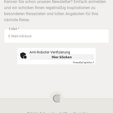
Kreuzfahrten
Kennen Sie schon unseren Newsletter? Einfach anmelden
Barrierefreiheitserklärung
Frankfurt
und wir schicken Ihnen regelmäßig Inspirationen zu
Busreisen
besonderen Reisezielen und tollen Angeboten für Ihre
Stuttgart
nächste Reise.
München
E-Mail *
Anti-Roboter-Verifizierung
Hier klicken
Friendly
Captcha ⇗