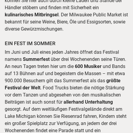
können Sie hier auch durch kleine Läden und Stände der
Händler stöbern und finden mit Sicherheit ein
kulinarisches Mitbringsel
. Der Milwaukee Public Market ist
bekannt für seine Weine, Biere, Öle und Essigsorten, sowie
diverse Gewürzmischungen.
EIN FEST IM SOMMER
Im Juni und Juli eines jeden Jahres öffnet das Festival
namens
Summerfest
über drei Wochenenden seine Türen.
An neun Tagen treten hier um die
600 Musiker
und Bands
auf 13 Bühnen auf und begeistern die Massen – mit etwa
900.000 Besuchern gilt das Summerfest als das
größte
Festival der Welt
. Food Trucks bieten die nötige Stärkung
vor dem Tanzen und abgesehen von den musikalischen
Beiträgen ist auch sonst für
allerhand Unterhaltung
gesorgt. Auf dem weitläufigen Festivalgelände direkt am
Lake Michigan können Sie Riesenrad fahren, Kindern steht
ein großer Spielplatz zur Verfügung, an jedem der drei
Wochenenden findet eine Parade statt und ein