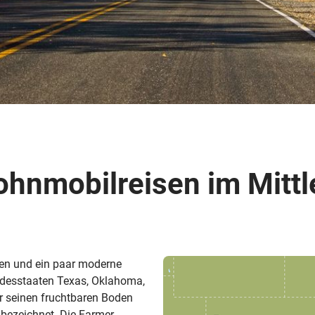
Busreisen
Routen­vorschläge
Reisebüro-Service
© ShaneMyersPhoto
© Swissmediavision/ ...
© Chris Frey
Skireisen
CANUSA-Magazin
Über uns
nmobilreisen im Mittl
Hawaii
Alas
men und ein paar moderne
desstaaten Texas, Oklahoma,
ür seinen fruchtbaren Boden
 bezeichnet. Die Farmer-