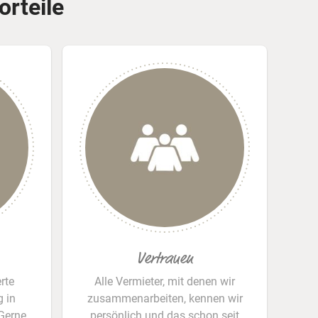
orteile
Vertrauen
rte
Alle Vermieter, mit denen wir
Woh
 in
zusammenarbeiten, kennen wir
i
Gerne
persönlich und das schon seit
Ca