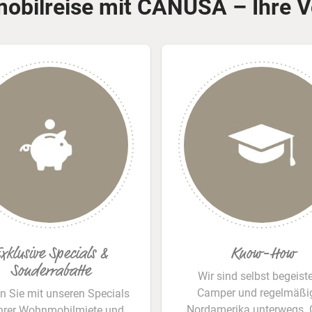
bilreise mit CANUSA – Ihre V
xklusive Specials &
Know-How
Sonderrabatte
Wir sind selbst begeiste
Camper und regelmäßig
n Sie mit unseren Specials
Nordamerika unterwegs. 
Ihrer Wohnmobilmiete und