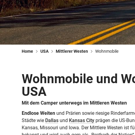
Home
USA
Mittlerer Westen
Wohnmobile
Wohnmobile und Woh
USA
Mit dem Camper unterwegs im Mittleren Westen
Endlose Weiten
und Prärien sowie riesige Rinderfar
Städte wie
Dallas
und
Kansas City
prägen die US-Bun
Kansas, Missouri und Iowa. Der Mittlere Westen ist f
bekannt und wird auch gern als „Brotkorb der Nation“