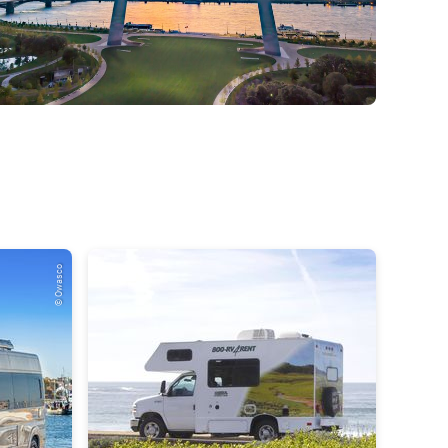
© Owasco