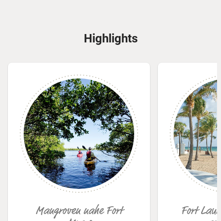
Highlights
© Fort Myers – Islands, Beaches and Neighborhoods
Mangroven nahe Fort
Fort Lau