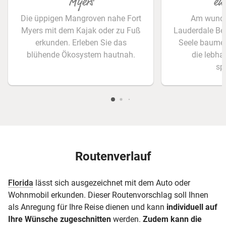
Myers
en
Die üppigen Mangroven nahe Fort
Am wunde
Myers mit dem Kajak oder zu Fuß
Lauderdale Be
erkunden. Erleben Sie das
Seele baumel
blühende Ökosystem hautnah.
die lebh
sp
Routenverlauf
Florida
lässt sich ausgezeichnet mit dem Auto oder
Wohnmobil erkunden. Dieser Routenvorschlag soll Ihnen
als Anregung für Ihre Reise dienen und kann
individuell auf
Ihre Wünsche zugeschnitten
werden.
Zudem kann die