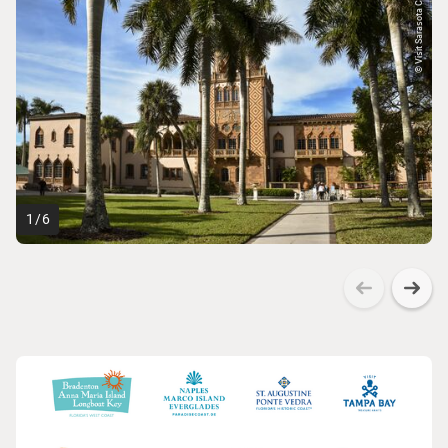
© Visit Sarasota Cou...
1
/
6