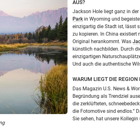
AUS?
Jackson Hole liegt ganz in d
Park
in Wyoming und begeiste
einzigartig die Stadt ist, läss
zu kopieren. In China existier
Original herankommt. Was
Ja
künstlich nachbilden. Durch di
einzigartigen Naturschauplätz
Und auch die authentische Wils
WARUM LIEGT DIE REGION 
Das Magazin U.S. News & Worl
Begründung als Trendziel aus
die zerklüfteten, schneebedec
die Fotomotive sind endlos.“ D
Sie sehen, hat unsere Kollegi
ng