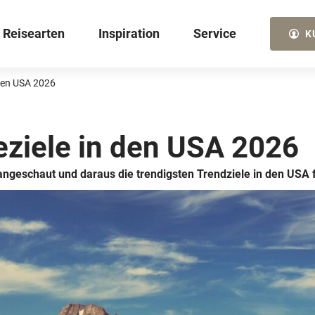
Reisearten
Inspiration
Service
K
 den USA 2026
eziele in den USA 2026
© Missouri Division ...
© Jonathan Steinhoff
© R. Classen/Shutter...
ngeschaut und daraus die trendigsten Trendziele in den USA 
Autoreisen
Urlaubs­geschichten
Kontakt
© SFIO CRACHO
© El Monte RV
Wohnmobil­reisen
Reisethemen
Reiseservice
Kanada
USA
© Evgeniya Lystsova
© Christian Horz
© Brewster Inc.