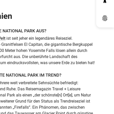
nien
Dat
 NATIONAL PARK AUS?
elt
ist seit jeher ein legendäres Reiseziel.
 Granitfelsen El Capitan, die gigantische Bergkuppel
00 Meter hohen Yosemite Falls lösen allein durch
rfurcht aus. Die unberührte Landschaft des
um eindrucksvollsten, was unsere Erde zu bieten hat!
TE NATIONAL PARK IM TREND?
hrere weit verbreitete Sehnsüchte befriedigt:
 und Ruhe. Das Reisemagazin Travel + Leisure
al Park als einen „der schönste[n] Ort[e], um Natur
weiterer Grund für den Status als Trendreiseziel ist
nnten „Firefalls“. Ein Phänomen, das zwischen
t und das Tauwasser am Glacier Point durch günstige