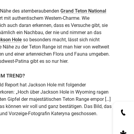
er Nähe des atemberaubenden
Grand Teton National
rt mit authentischem Western-Charme. Wie
t sich auch daran erkennen, dass es Versuche gibt, sie
t nämlich ein Nachbau, der nie und nimmer an das
ckson Hole
so besonders macht, lässt sich nicht
e Nähe zu der Teton Range ist man hier von weltweit
en und einer artenreichen Flora und Fauna umgeben.
dwest-Patina gibt es so nur hier.
IM TREND?
d Report hat Jackson Hole mit folgender
erkoren: „Hoch über Jackson Hole in Wyoming ragen
kten Gipfel der majestätischen Teton Range empor […]
as können wir voll und ganz bestätigen. Das Bild, das
n und Vorzeige-Fotografin Kateryna geschossen.