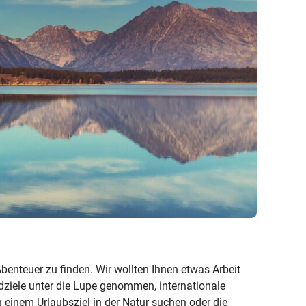
Weitere Reisearten
Insidertipps
News
© Shutterstock
© Shutterstock-06pho...
Weitere Leistungen
Häufig gestellte Fragen
ka & Yukon
 Abenteuer zu finden. Wir wollten Ihnen etwas Arbeit
ziele unter die Lupe genommen, internationale
einem Urlaubsziel in der Natur suchen oder die