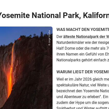
Yosemite National Park, Kalifor
WAS MACHT DEN YOSEMITE
© Jorge Villalba
Der
älteste Nationalpark der W
Naturdenkmäler wie der riesige
Half Dome oder die mehr als 7
ihren Namen ein Gefühl von Eh
Nationalparks gehört einfach z
WARUM LIEGT DER YOSEMI
Weil er im Jahr 2026 gleich me
spektakuläre Natur, viel Weite
bezeichnet den Yosemite Nation
und Abenteuer zu erleben“. Ein 
zudem der Hype um die sogena
Spätherbst und Winter auftrit