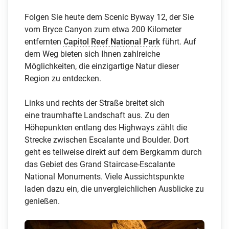
Folgen Sie heute dem Scenic Byway 12, der Sie
E-Mail *
vom Bryce Canyon zum etwa 200 Kilometer
entfernten
Capitol Reef National Park
führt. Auf
dem Weg bieten sich Ihnen zahlreiche
Anti-Roboter-Verifizierung
Möglichkeiten, die einzigartige Natur dieser
Hier klicken
Region zu entdecken.
Friendly
Captcha ⇗
Links und rechts der Straße breitet sich
Ich habe den Newsletter bereits abonniert
eine traumhafte Landschaft aus. Zu den
Höhepunkten entlang des Highways zählt die
Strecke zwischen Escalante und Boulder. Dort
geht es teilweise direkt auf dem Bergkamm durch
das Gebiet des Grand Staircase-Escalante
National Monuments. Viele Aussichtspunkte
laden dazu ein, die unvergleichlichen Ausblicke zu
genießen.