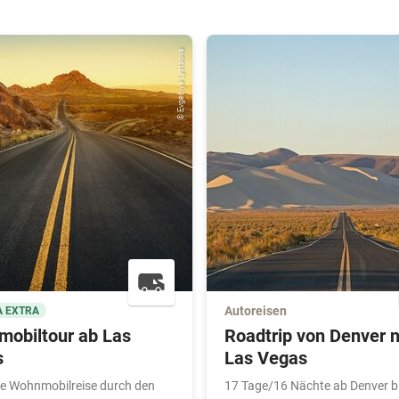
© Evgeniya Lystsova
Autoreisen
 EXTRA
obiltour ab Las
Roadtrip von Denver 
s
Las Vegas
ge Wohnmobilreise durch den
17 Tage/16 Nächte ab Denver b