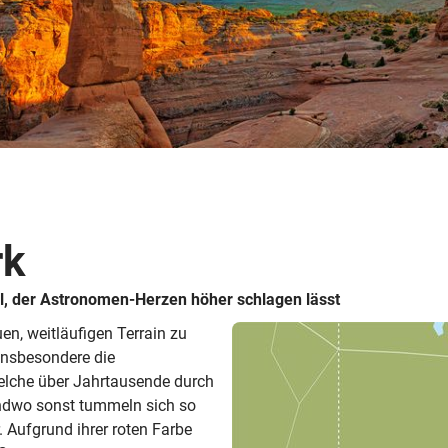
Busreisen
Routen­vorschläge
Reisebüro-Service
© ShaneMyersPhoto
© Swissmediavision/ ...
© Chris Frey
Skireisen
CANUSA-Magazin
Über uns
rk
Hawaii
Alas
l, der Astronomen-Herzen höher schlagen lässt
en, weitläufigen Terrain zu
insbesondere die
elche über Jahrtausende durch
endwo sonst tummeln sich so
. Aufgrund ihrer roten Farbe