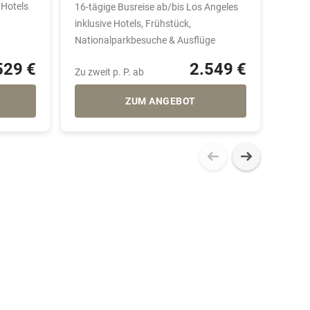
 Hotels
Salt L
16-tägige Busreise ab/bis Los Angeles
Miet
inklusive Hotels, Frühstück,
Nationalparkbesuche & Ausflüge
529 €
2.549 €
Zu zweit p. P. ab
Zu zwe
ZUM ANGEBOT