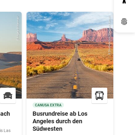
© Angela Mittermair
© Shutterstock/Yongyut Kumsri
Dat
CANUSA EXTRA
CAN
nach
Busrundreise ab Los
Run
Angeles durch den
„Mig
Südwesten
is Las
14 Ta