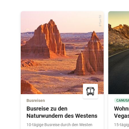
© Tom Till
Busreisen
CANUSA
Busreise zu den
Wohnm
Naturwundern des Westens
Vega
10-tägige Busreise durch den Westen
15-tägi