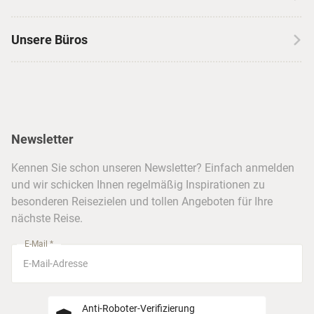
Autoreisen
Jobs & Karriere
Kanada
Skireisen
Unsere Büros
Insidertipps
USA
Strandurlaub
Kataloge
Hamburg
Hawaii
Inselhopping
Reiseservice
Hannover
Alaska & Yukon
Städtereisen
Presse
Berlin
Newsletter
Hotels & Unterkünfte
FAQ
Köln
Kreuzfahrten
Kennen Sie schon unseren Newsletter? Einfach anmelden
Barrierefreiheitserklärung
Frankfurt
und wir schicken Ihnen regelmäßig Inspirationen zu
Busreisen
besonderen Reisezielen und tollen Angeboten für Ihre
Stuttgart
nächste Reise.
München
E-Mail *
Anti-Roboter-Verifizierung