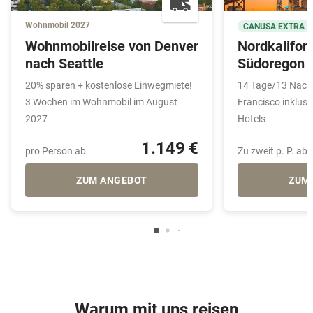
Wohnmobil 2027
CANUSA EXTRA
Wohnmobilreise von Denver
Nordkalifor
nach Seattle
Südoregon
20% sparen + kostenlose Einwegmiete!
14 Tage/13 Nächt
3 Wochen im Wohnmobil im August
Francisco inklus
2027
Hotels
1.149 €
pro Person ab
Zu zweit p. P. ab
ZUM ANGEBOT
ZUM
Warum mit uns reisen