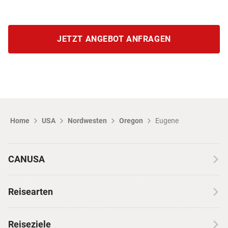
JETZT ANGEBOT ANFRAGEN
Home
USA
Nordwesten
Oregon
Eugene
CANUSA
Über CANUSA
Reisearten
Kontakt
Wohnmobilreisen
Erfahrungen mit CANUSA
Reiseziele